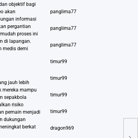
dan objektif bagi
panglima77
eo akan
bungan informasi
kan pergantian
panglima77
rmudah proses ini
n di lapangan.
panglima77
an medis demi
timur99
timur99
ng jauh lebih
baik mereka mampu
timur99
un sepakbola
lkan risiko
timur99
dan pemain menjadi
gan dukungan
meningkat berkat
dragon969
Juve