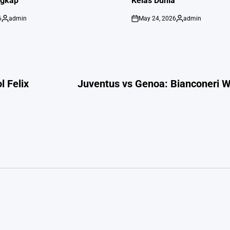
ngkap
Kelas Dunia
6
admin
May 24, 2026
admin
Posted
on
Posted
by
by
 Felix
Juventus vs Genoa: Bianconeri W