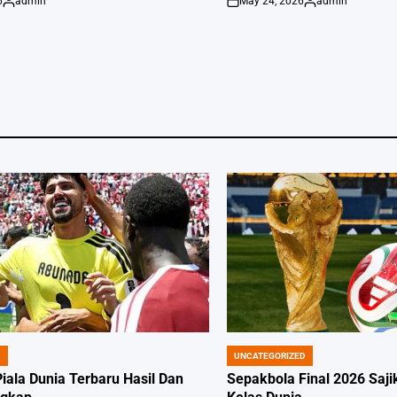
6
admin
May 24, 2026
admin
Posted
on
Posted
by
by
D
UNCATEGORIZED
POSTED
IN
iala Dunia Terbaru Hasil Dan
Sepakbola Final 2026 Saj