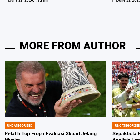
June 29, 2026
admin
June 22, 202
on
Posted
on
by
MORE FROM AUTHOR
UNCATEGORIZED
UNCATEGORIZE
POSTED
POSTED
IN
IN
Pelatih Top Eropa Evaluasi Skuad Jelang
Sepakbola P