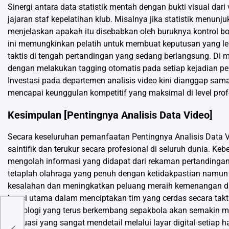
Sinergi antara data statistik mentah dengan bukti visual dar
jajaran staf kepelatihan klub. Misalnya jika statistik menun
menjelaskan apakah itu disebabkan oleh buruknya kontrol b
ini memungkinkan pelatih untuk membuat keputusan yang le
taktis di tengah pertandingan yang sedang berlangsung. D
dengan melakukan tagging otomatis pada setiap kejadian pen
Investasi pada departemen analisis video kini dianggap sam
mencapai keunggulan kompetitif yang maksimal di level prof
Kesimpulan [Pentingnya Analisis Data Video]
Secara keseluruhan pemanfaatan Pentingnya Analisis Data V
saintifik dan terukur secara profesional di seluruh dunia. 
mengolah informasi yang didapat dari rekaman pertandingan
tetaplah olahraga yang penuh dengan ketidakpastian namun 
kesalahan dan meningkatkan peluang meraih kemenangan di se
kunci utama dalam menciptakan tim yang cerdas secara takti
teknologi yang terus berkembang sepakbola akan semakin me
ka
evaluasi yang sangat mendetail melalui layar digital setiap h