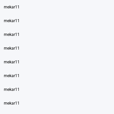
mekar11
mekar11
mekar11
mekar11
mekar11
mekar11
mekar11
mekar11