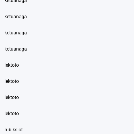
ketuanaga
ketuanaga
ketuanaga
ketuanaga
lektoto
lektoto
lektoto
lektoto
rubikslot