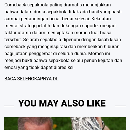
Comeback sepakbola paling dramatis menunjukkan
bahwa dalam dunia sepakbola tidak ada hasil yang pasti
sampai pertandingan benar benar selesai. Kekuatan
mental strategi pelatih dan dukungan suporter menjadi
faktor utama dalam menciptakan momen luar biasa
tersebut. Sejarah sepakbola dipenuhi dengan kisah kisah
comeback yang menginspirasi dan memberikan hiburan
bagi jutaan penggemar di seluruh dunia. Momen ini
menjadi bukti bahwa sepakbola selalu penuh kejutan dan
emosi yang tidak dapat diprediksi.
BACA SELENGKAPNYA DI..
YOU MAY ALSO LIKE