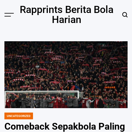
Skip
Rapprints Berita Bola
to
Harian
content
UNCATEGORIZED
POSTED
IN
Comeback Sepakbola Paling