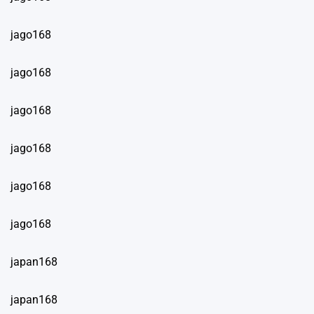
jago168
jago168
jago168
jago168
jago168
jago168
japan168
japan168