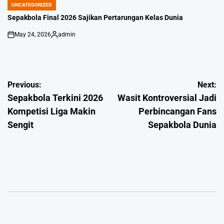
UNCATEGORIZED
POSTED
IN
Sepakbola Final 2026 Sajikan Pertarungan Kelas Dunia
May 24, 2026
admin
on
Posted
by
Post
Previous:
Next:
Sepakbola Terkini 2026
Wasit Kontroversial Jadi
navigation
Kompetisi Liga Makin
Perbincangan Fans
Sengit
Sepakbola Dunia