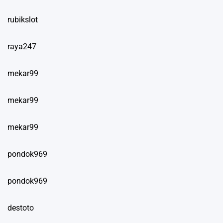
rubikslot
raya247
mekar99
mekar99
mekar99
pondok969
pondok969
destoto