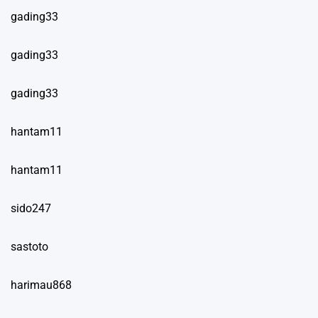
gading33
gading33
gading33
hantam11
hantam11
sido247
sastoto
harimau868