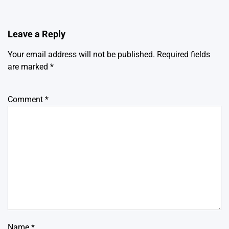
Leave a Reply
Your email address will not be published.
Required fields
are marked
*
Comment
*
Name
*