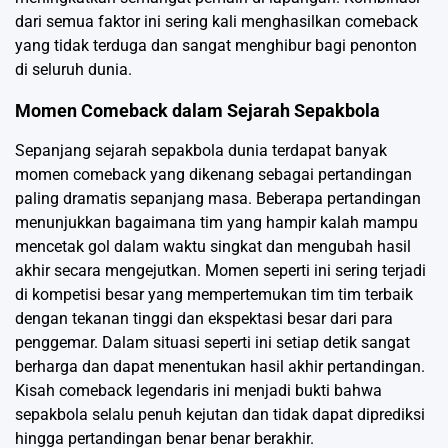
dari semua faktor ini sering kali menghasilkan comeback
yang tidak terduga dan sangat menghibur bagi penonton
di seluruh dunia.
Momen Comeback dalam Sejarah Sepakbola
Sepanjang sejarah sepakbola dunia terdapat banyak
momen comeback yang dikenang sebagai pertandingan
paling dramatis sepanjang masa. Beberapa pertandingan
menunjukkan bagaimana tim yang hampir kalah mampu
mencetak gol dalam waktu singkat dan mengubah hasil
akhir secara mengejutkan. Momen seperti ini sering terjadi
di kompetisi besar yang mempertemukan tim tim terbaik
dengan tekanan tinggi dan ekspektasi besar dari para
penggemar. Dalam situasi seperti ini setiap detik sangat
berharga dan dapat menentukan hasil akhir pertandingan.
Kisah comeback legendaris ini menjadi bukti bahwa
sepakbola selalu penuh kejutan dan tidak dapat diprediksi
hingga pertandingan benar benar berakhir.