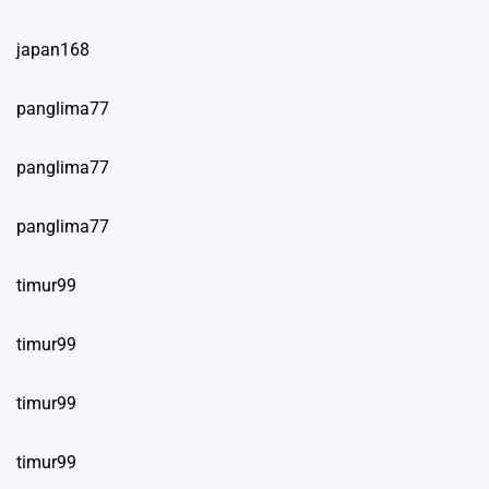
japan168
panglima77
panglima77
panglima77
timur99
timur99
timur99
timur99