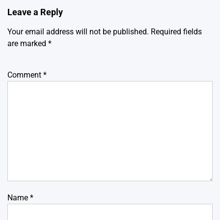
Leave a Reply
Your email address will not be published.
Required fields
are marked
*
Comment
*
Name
*