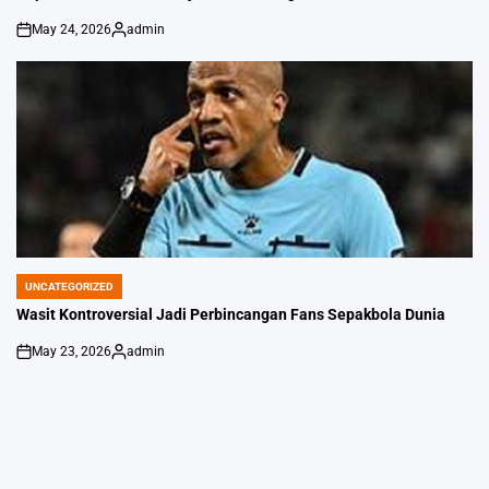
May 24, 2026
admin
on
Posted
by
UNCATEGORIZED
POSTED
IN
Wasit Kontroversial Jadi Perbincangan Fans Sepakbola Dunia
May 23, 2026
admin
on
Posted
by