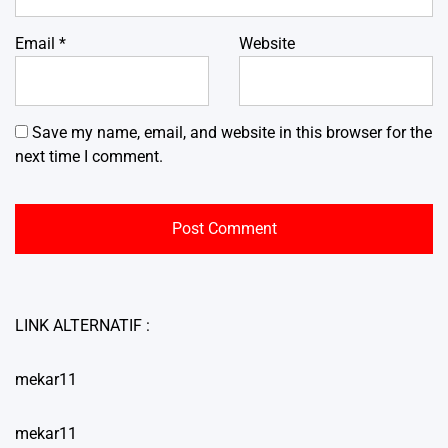
Email
*
Website
Save my name, email, and website in this browser for the
next time I comment.
LINK ALTERNATIF :
mekar11
mekar11