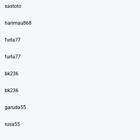
sastoto
harimau868
furla77
furla77
bk236
bk236
garuda55
rusa55