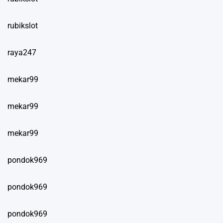
rubikslot
raya247
mekar99
mekar99
mekar99
pondok969
pondok969
pondok969