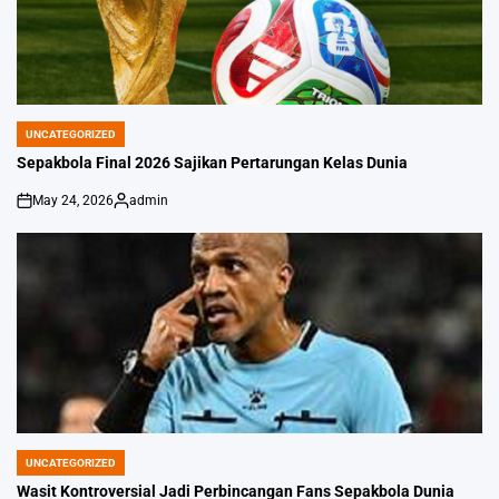
UNCATEGORIZED
POSTED
IN
Sepakbola Final 2026 Sajikan Pertarungan Kelas Dunia
May 24, 2026
admin
on
Posted
by
UNCATEGORIZED
POSTED
IN
Wasit Kontroversial Jadi Perbincangan Fans Sepakbola Dunia