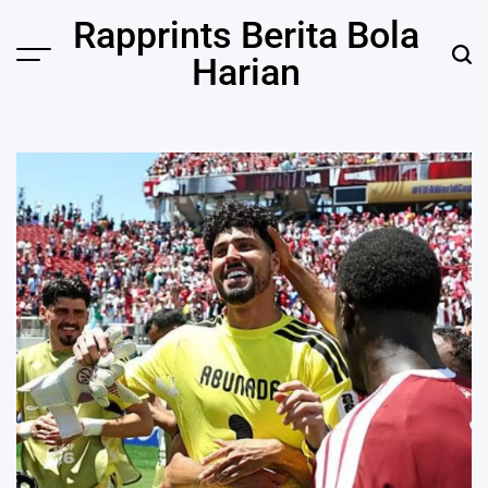
Skip
Rapprints Berita Bola
to
Harian
content