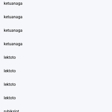
ketuanaga
ketuanaga
ketuanaga
ketuanaga
lektoto
lektoto
lektoto
lektoto
rubikslot