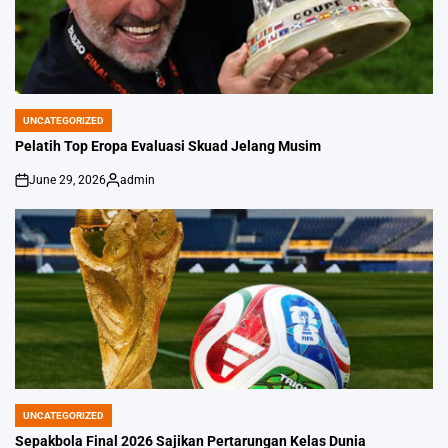
UNCATEGORIZED
POSTED
IN
Pelatih Top Eropa Evaluasi Skuad Jelang Musim
June 29, 2026
admin
on
Posted
by
UNCATEGORIZED
POSTED
IN
Sepakbola Final 2026 Sajikan Pertarungan Kelas Dunia