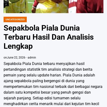
UNCATEGORIZED
POSTED
IN
Sepakbola Piala Dunia
Terbaru Hasil Dan Analisis
Lengkap
on
June 22, 2026
admin
Sepakbola Piala Dunia terbaru menyajikan hasil
pertandingan statistik tim analisis strategi dan berita
pemain yang selalu update harian. Piala Dunia adalah
ajang sepakbola paling bergengsi di dunia yang
mempertemukan tim nasional terbaik dari berbagai negara
dalam satu kompetisi besar yang penuh gengsi dan
sejarah panjang. Setiap edisi turnamen selalu
menghadirkan cerita menarik mulai dari kejutan tim kecil