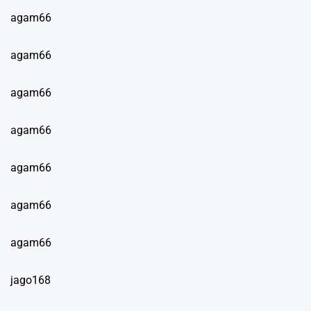
agam66
agam66
agam66
agam66
agam66
agam66
agam66
jago168