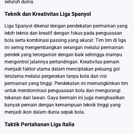
seluruh dunia.
Teknik dan Kreativitas Liga Spanyol
Liga Spanyol dikenal dengan pendekatan permainan yang
lebih teknis dan kreatif dengan fokus pada penguasaan
bola serta kombinasi passing yang akurat. Tim tim di liga
ini sering mengembangkan serangan melalui permainan
pendek yang terorganisir dengan baik sehingga mampu
mengontrol jalannya pertandingan. Kreativitas pemain
menjadi faktor utama dalam menciptakan peluang gol
terutama melalui pergerakan tanpa bola dan visi
permainan yang tinggi. Pendekatan ini memungkinkan tim
untuk mendominasi penguasaan bola dan mengurangi
tekanan dari lawan. Gaya bermain ini juga menghasilkan
banyak pemain dengan kemampuan teknik tinggi yang
menjadi ikon dalam dunia sepak bola.
Taktik Pertahanan Liga Italia