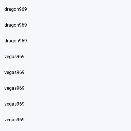
dragon969
dragon969
dragon969
vegas969
vegas969
vegas969
vegas969
vegas969