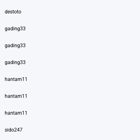
destoto
gading33
gading33
gading33
hantam11
hantam11
hantam11
sido247