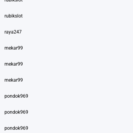
rubikslot
raya247
mekar99
mekar99
mekar99
pondok969
pondok969
pondok969