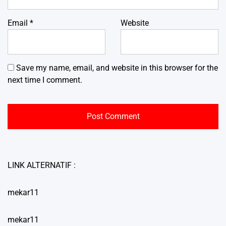
Email
*
Website
Save my name, email, and website in this browser for the
next time I comment.
LINK ALTERNATIF :
mekar11
mekar11