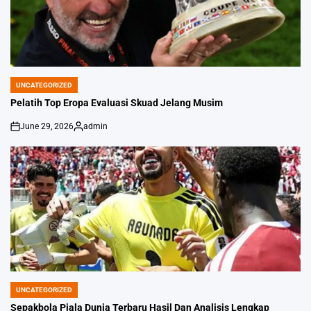
UNCATEGORIZED
POSTED
IN
Pelatih Top Eropa Evaluasi Skuad Jelang Musim
June 29, 2026
admin
on
Posted
by
UNCATEGORIZED
POSTED
IN
Sepakbola Piala Dunia Terbaru Hasil Dan Analisis Lengkap