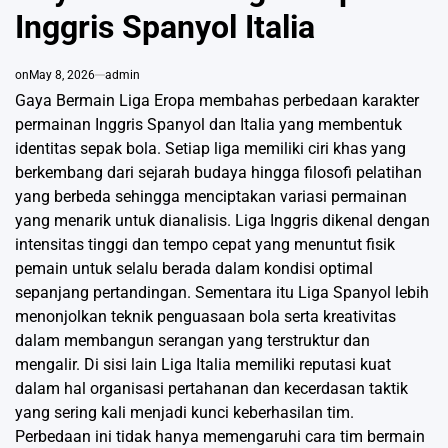
Inggris Spanyol Italia
on
May 8, 2026
admin
Gaya Bermain Liga Eropa membahas perbedaan karakter
permainan Inggris Spanyol dan Italia yang membentuk
identitas sepak bola. Setiap liga memiliki ciri khas yang
berkembang dari sejarah budaya hingga filosofi pelatihan
yang berbeda sehingga menciptakan variasi permainan
yang menarik untuk dianalisis. Liga Inggris dikenal dengan
intensitas tinggi dan tempo cepat yang menuntut fisik
pemain untuk selalu berada dalam kondisi optimal
sepanjang pertandingan. Sementara itu Liga Spanyol lebih
menonjolkan teknik penguasaan bola serta kreativitas
dalam membangun serangan yang terstruktur dan
mengalir. Di sisi lain Liga Italia memiliki reputasi kuat
dalam hal organisasi pertahanan dan kecerdasan taktik
yang sering kali menjadi kunci keberhasilan tim.
Perbedaan ini tidak hanya memengaruhi cara tim bermain