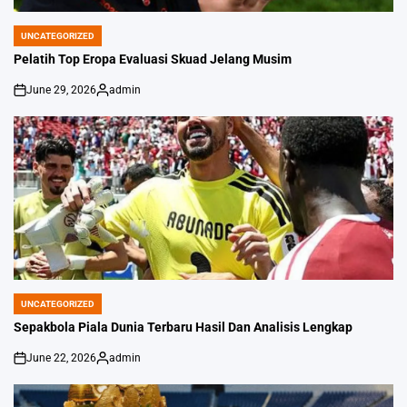
UNCATEGORIZED
POSTED
IN
Pelatih Top Eropa Evaluasi Skuad Jelang Musim
June 29, 2026
admin
on
Posted
by
UNCATEGORIZED
POSTED
IN
Sepakbola Piala Dunia Terbaru Hasil Dan Analisis Lengkap
June 22, 2026
admin
on
Posted
by