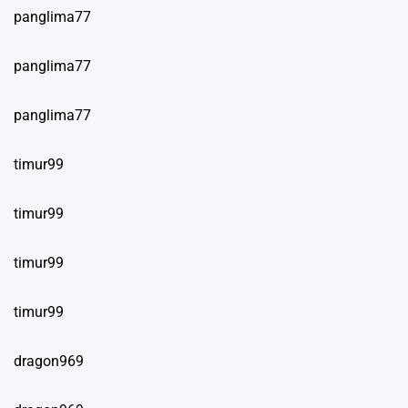
panglima77
panglima77
panglima77
timur99
timur99
timur99
timur99
dragon969