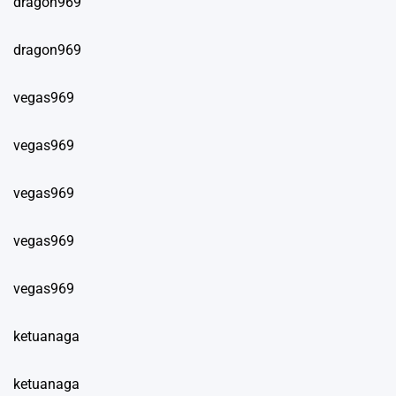
dragon969
dragon969
vegas969
vegas969
vegas969
vegas969
vegas969
ketuanaga
ketuanaga