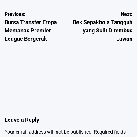
Post
Previous:
Next:
Bursa Transfer Eropa
Bek Sepakbola Tangguh
navigation
Memanas Premier
yang Sulit Ditembus
League Bergerak
Lawan
Leave a Reply
Your email address will not be published.
Required fields