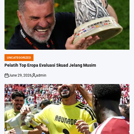
UNCATEGORIZED
POSTED
IN
Pelatih Top Eropa Evaluasi Skuad Jelang Musim
June 29, 2026
admin
on
Posted
by