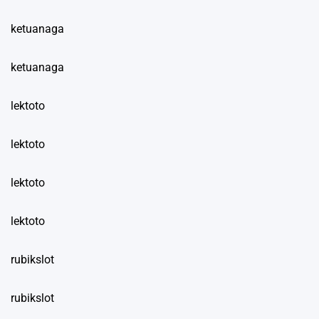
ketuanaga
ketuanaga
lektoto
lektoto
lektoto
lektoto
rubikslot
rubikslot