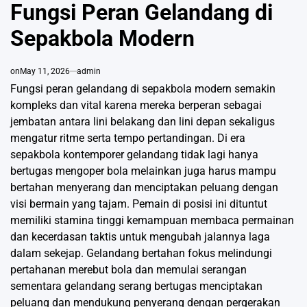
IN
Fungsi Peran Gelandang di
Sepakbola Modern
on
May 11, 2026
admin
Fungsi peran gelandang di sepakbola modern semakin
kompleks dan vital karena mereka berperan sebagai
jembatan antara lini belakang dan lini depan sekaligus
mengatur ritme serta tempo pertandingan. Di era
sepakbola kontemporer gelandang tidak lagi hanya
bertugas mengoper bola melainkan juga harus mampu
bertahan menyerang dan menciptakan peluang dengan
visi bermain yang tajam. Pemain di posisi ini dituntut
memiliki stamina tinggi kemampuan membaca permainan
dan kecerdasan taktis untuk mengubah jalannya laga
dalam sekejap. Gelandang bertahan fokus melindungi
pertahanan merebut bola dan memulai serangan
sementara gelandang serang bertugas menciptakan
peluang dan mendukung penyerang dengan pergerakan