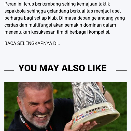
Peran ini terus berkembang seiring kemajuan taktik
sepakbola sehingga gelandang berkualitas menjadi aset
berharga bagi setiap klub. Di masa depan gelandang yang
cerdas dan multifungsi akan semakin dominan dalam
menentukan kesuksesan tim di berbagai kompetisi.
BACA SELENGKAPNYA DI..
YOU MAY ALSO LIKE