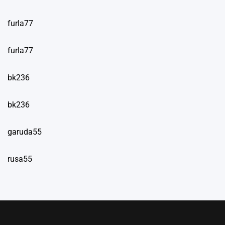
furla77
furla77
bk236
bk236
garuda55
rusa55