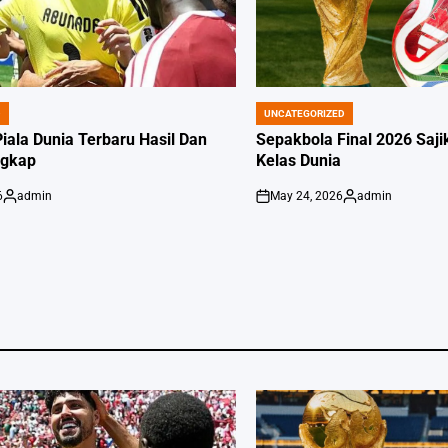
D
UNCATEGORIZED
POSTED
IN
iala Dunia Terbaru Hasil Dan
Sepakbola Final 2026 Saj
ngkap
Kelas Dunia
6
admin
May 24, 2026
admin
Posted
on
Posted
by
by