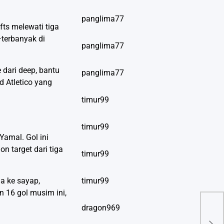
panglima77
fts melewati tiga
—terbanyak di
panglima77
e dari deep, bantu
panglima77
d Atletico yang
timur99
timur99
Yamal. Gol ini
n target dari tiga
timur99
timur99
a ke sayap,
an 16 gol musim ini,
dragon969
Leny