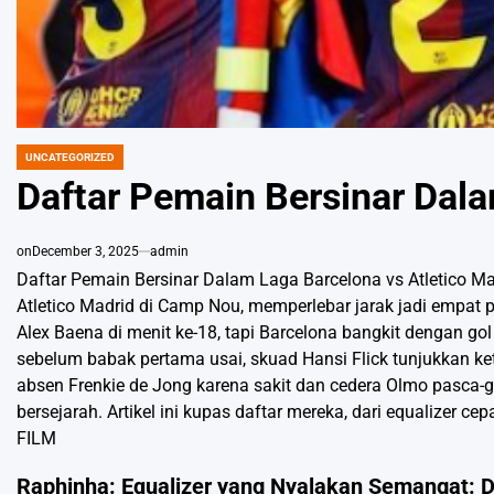
UNCATEGORIZED
POSTED
IN
Daftar Pemain Bersinar Dala
on
December 3, 2025
admin
Daftar Pemain Bersinar Dalam Laga Barcelona vs Atletico M
Atletico Madrid di Camp Nou, memperlebar jarak jadi empat po
Alex Baena di menit ke-18, tapi Barcelona bangkit dengan go
sebelum babak pertama usai, skuad Hansi Flick tunjukkan ke
absen Frenkie de Jong karena sakit dan cedera Olmo pasca-g
bersejarah. Artikel ini kupas daftar mereka, dari equalizer ce
FILM
Raphinha: Equalizer yang Nyalakan Semangat: D