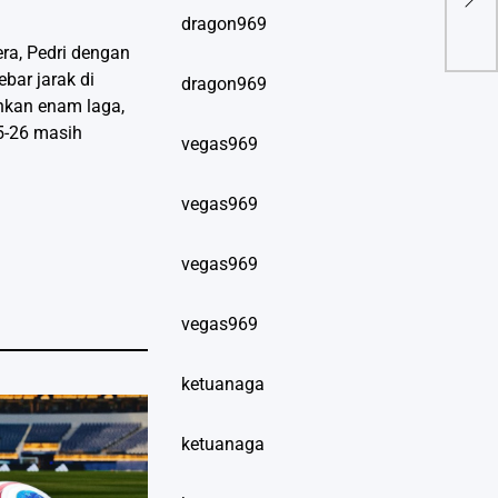
Diga
dragon969
ra, Pedri dengan
bar jarak di
dragon969
ahkan enam laga,
25-26 masih
vegas969
vegas969
vegas969
vegas969
ketuanaga
ketuanaga