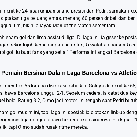
 menit ke-24, usai umpan silang presisi dari Pedri, samakan 
 ciptakan tiga peluang emas, menang 80 persen dribel, dan beri 
inggi di tim, bikin ia layak Man of the Match sementara.
nam gol dan lima assist di liga. Di laga ini, ia geser ke posisi
 dengan rekor tujuh kemenangan beruntun, kewalahan hadapi kec
i gol itu buat fans yang setia.” Performa ini angkat Barcelona 
 Pemain Bersinar Dalam Laga Barcelona vs Atleti
 menit ke-65 karena dislokasi bahu kiri. Golnya di menit ke-68
ios, bawa Barcelona unggul 2-1. Sebelum cedera, ia catat dua key
bola. Rating 8.2, Olmo jadi motor lini tengah saat Pedri butuh 
am gol musim ini, tapi laga ini spesial: ia ciptakan link-up d
prognosis tiga minggu absen tak redupkan sinarnya. Flick puji: “
balik, tapi Olmo sudah rusak ritme mereka.