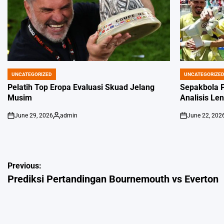
UNCATEGORIZED
UNCATEGORIZE
POSTED
POSTED
IN
IN
Pelatih Top Eropa Evaluasi Skuad Jelang
Sepakbola P
Musim
Analisis Le
June 29, 2026
admin
June 22, 202
on
Posted
on
by
Post
Previous:
Prediksi Pertandingan Bournemouth vs Everton
navigation