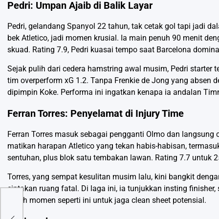
Pedri: Umpan Ajaib di Balik Layar
Pedri, gelandang Spanyol 22 tahun, tak cetak gol tapi jadi d
bek Atletico, jadi momen krusial. Ia main penuh 90 menit den
skuad. Rating 7.9, Pedri kuasai tempo saat Barcelona domin
Sejak pulih dari cedera hamstring awal musim, Pedri starter tet
tim overperform xG 1.2. Tanpa Frenkie de Jong yang absen d
dipimpin Koke. Performa ini ingatkan kenapa ia andalan Ti
Ferran Torres: Penyelamat di Injury Time
Ferran Torres masuk sebagai pengganti Olmo dan langsung cet
matikan harapan Atletico yang tekan habis-habisan, termasuk 
sentuhan, plus blok satu tembakan lawan. Rating 7.7 untuk 2
Torres, yang sempat kesulitan musim lalu, kini bangkit den
ciptakan ruang fatal. Di laga ini, ia tunjukkan insting finis
butuh momen seperti ini untuk jaga clean sheet potensial.