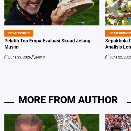
UNCATEGORIZED
UNCATEGORIZE
POSTED
POSTED
IN
IN
Pelatih Top Eropa Evaluasi Skuad Jelang
Sepakbola P
Musim
Analisis Le
June 29, 2026
admin
June 22, 202
on
Posted
on
by
MORE FROM AUTHOR