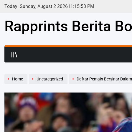
Skip
Today: Sunday, August 2 2026
11
:
15
:
55
PM
to
content
Rapprints Berita Bo
Home
Uncategorized
Daftar Pemain Bersinar Dalam