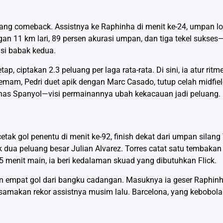
alang comeback. Assistnya ke Raphinha di menit ke-24, umpan lo
gan 11 km lari, 89 persen akurasi umpan, dan tiga tekel sukses
asi babak kedua.
ap, ciptakan 2.3 peluang per laga rata-rata. Di sini, ia atur ritm
emam, Pedri duet apik dengan Marc Casado, tutup celah midfiel
mnas Spanyol—visi permainannya ubah kekacauan jadi peluang.
ak gol penentu di menit ke-92, finish dekat dari umpan silang 
dua peluang besar Julian Alvarez. Torres catat satu tembakan o
5 menit main, ia beri kedalaman skuad yang dibutuhkan Flick.
gan empat gol dari bangku cadangan. Masuknya ia geser Raphinh
her, samakan rekor assistnya musim lalu. Barcelona, yang kebobol