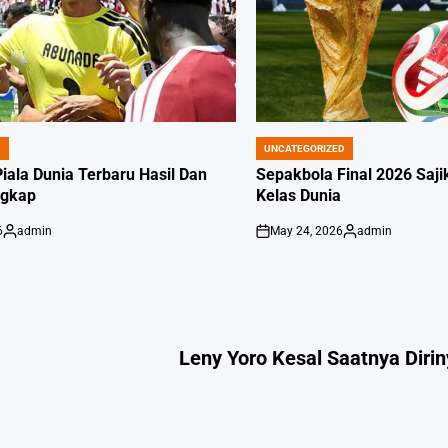
D
UNCATEGORIZED
POSTED
IN
iala Dunia Terbaru Hasil Dan
Sepakbola Final 2026 Saj
ngkap
Kelas Dunia
6
admin
May 24, 2026
admin
Posted
on
Posted
by
by
Leny Yoro Kesal Saatnya Dirin