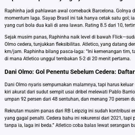
Raphinha jadi pahlawan awal comeback Barcelona. Golnya di
momentum laga. Sayap Brasil ini tak hanya cetak satu gol; ia
yang curi bola dua kali di area lawan. Rating 8.5 dari 10, tert
Sejak musim panas, Raphinha naik level di bawah Flick—sudah e
Olmo cedera, tunjukkan fleksibilitas. Atletico, yang datang
km/jam. Raphinha bilang pasca-laga: “Ini kemenangan tim, tap
di mana Atletico unggul tembakan 5-2 di 20 menit pertama.
Dani Olmo: Gol Penentu Sebelum Cedera: Daftar
Dani Olmo nyaris sempurnakan malamnya, tapi harus keluar di
kiri akurat dari sudut sempit usai dribel melewati Pablo Barr
umpan 92 persen dari 48 sentuhan, dan menang 70 persen duel 
Rekrutan musim panas dari RB Leipzig ini sudah kontribusi en
yang gagal penalti. Cedera bahu ini rekurensi dari 2021, tapi 
tanpa ia, laga ini beda.” Atletico coba balas lewat serangan 