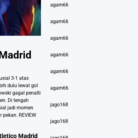
agam66
agam66
agam66
 Madrid
agam66
agam66
sial 3-1 atas
bih dulu lewat gol
agam66
owski gagal penalti
en. Di tengah
jago168
sial jadi momen
ir pekan.
REVIEW
jago168
letico Madrid
jago168