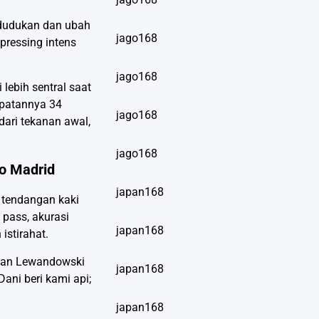
kedudukan dan ubah
jago168
pressing intens
jago168
 lebih sentral saat
epatannya 34
jago168
dari tekanan awal,
jago168
co Madrid
japan168
, tendangan kaki
 pass, akurasi
japan168
istirahat.
engan Lewandowski
japan168
Dani beri kami api;
japan168