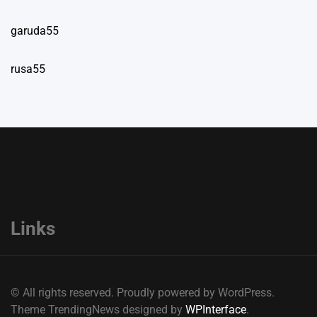
garuda55
rusa55
Links
© All rights reserved. Proudly powered by WordPress.
Theme TrendingNews designed by
WPInterface
.