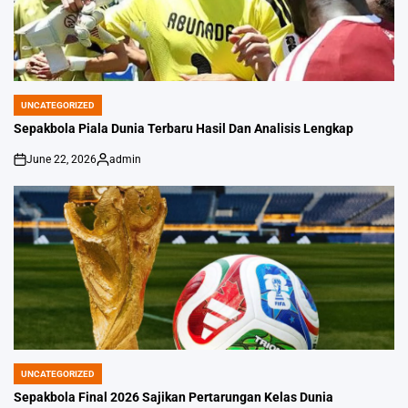
UNCATEGORIZED
POSTED
IN
Sepakbola Piala Dunia Terbaru Hasil Dan Analisis Lengkap
June 22, 2026
admin
on
Posted
by
UNCATEGORIZED
POSTED
IN
Sepakbola Final 2026 Sajikan Pertarungan Kelas Dunia