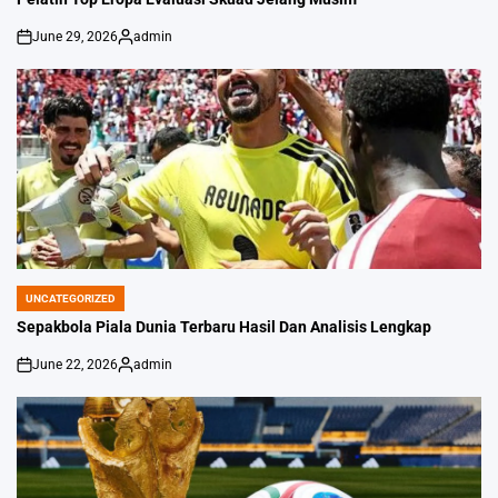
June 29, 2026
admin
on
Posted
by
UNCATEGORIZED
POSTED
IN
Sepakbola Piala Dunia Terbaru Hasil Dan Analisis Lengkap
June 22, 2026
admin
on
Posted
by