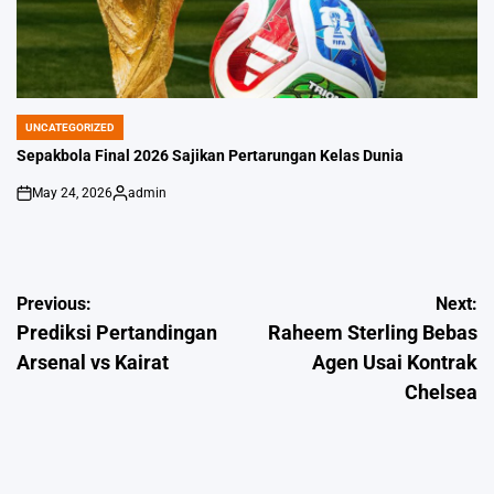
UNCATEGORIZED
POSTED
IN
Sepakbola Final 2026 Sajikan Pertarungan Kelas Dunia
May 24, 2026
admin
on
Posted
by
Post
Previous:
Next:
Prediksi Pertandingan
Raheem Sterling Bebas
navigation
Arsenal vs Kairat
Agen Usai Kontrak
Chelsea