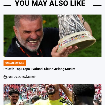
YOU MAY ALSO LIKE
UNCATEGORIZED
POSTED
IN
Pelatih Top Eropa Evaluasi Skuad Jelang Musim
June 29, 2026
admin
on
Posted
by