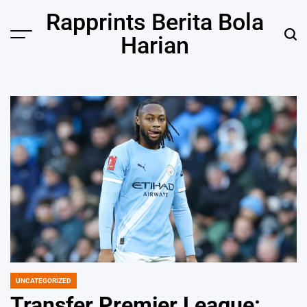
Skip
Rapprints Berita Bola
to
Harian
content
UNCATEGORIZED
POSTED
IN
Transfer Premier League: