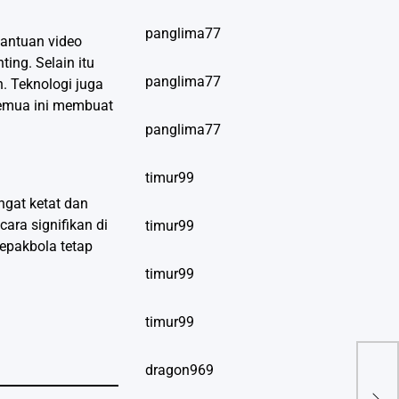
panglima77
bantuan video
ing. Selain itu
panglima77
. Teknologi juga
Semua ini membuat
panglima77
timur99
ngat ketat dan
ara signifikan di
timur99
sepakbola tetap
timur99
timur99
dragon969
Sepa