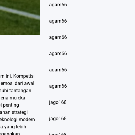
agam66
agam66
agam66
agam66
agam66
m ini. Kompetisi
 emosi dari awal
agam66
enuhi tantangan
arena mereka
jago168
i penting
ahan strategi
jago168
teknologi modern
a yang lebih
negangkan
jago168