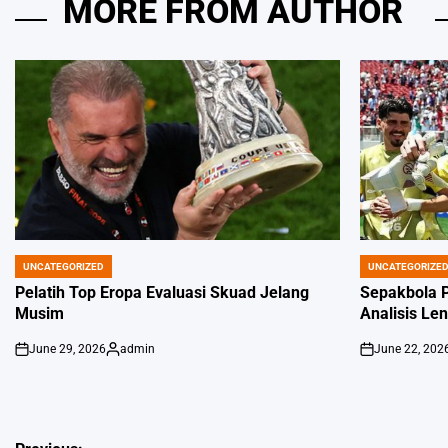
MORE FROM AUTHOR
UNCATEGORIZED
UNCATEGORIZE
POSTED
POSTED
IN
IN
Pelatih Top Eropa Evaluasi Skuad Jelang
Sepakbola P
Musim
Analisis Le
June 29, 2026
admin
June 22, 202
on
Posted
on
by