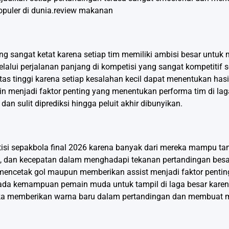
puler di dunia.
review makanan
g sangat ketat karena setiap tim memiliki ambisi besar untuk m
elalui perjalanan panjang di kompetisi yang sangat kompetitif
tas tinggi karena setiap kesalahan kecil dapat menentukan hasi
ain menjadi faktor penting yang menentukan performa tim di lag
an sulit diprediksi hingga peluit akhir dibunyikan.
si sepakbola final 2026 karena banyak dari mereka mampu tamp
s, dan kecepatan dalam menghadapi tekanan pertandingan bes
m mencetak gol maupun memberikan assist menjadi faktor pent
 pada kemampuan pemain muda untuk tampil di laga besar karen
reka memberikan warna baru dalam pertandingan dan membuat