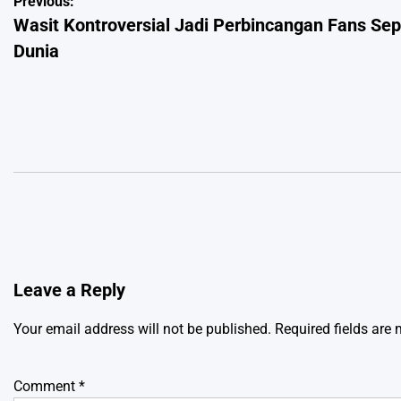
Post
Previous:
Wasit Kontroversial Jadi Perbincangan Fans Se
navigation
Dunia
Leave a Reply
Your email address will not be published.
Required fields are
Comment
*