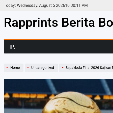
Skip
Today: Wednesday, August 5 2026
10
:
30
:
13
AM
to
content
Rapprints Berita Bo
Home
Uncategorized
Sepakbola Final 2026 Sajikan