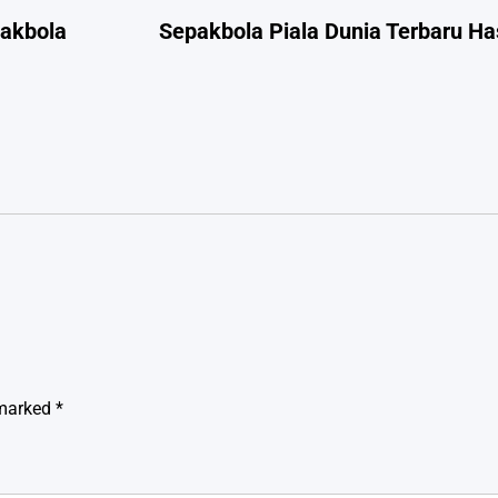
pakbola
Sepakbola Piala Dunia Terbaru Has
 marked
*