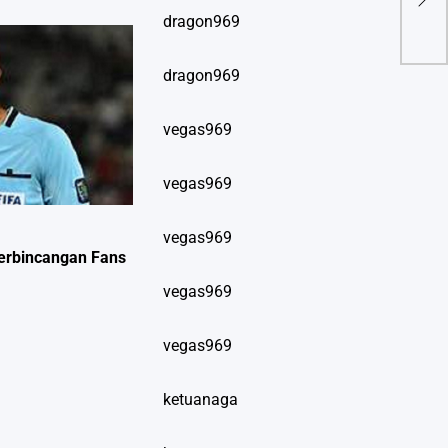
Hasi
dragon969
dragon969
vegas969
vegas969
vegas969
Perbincangan Fans
vegas969
vegas969
ketuanaga