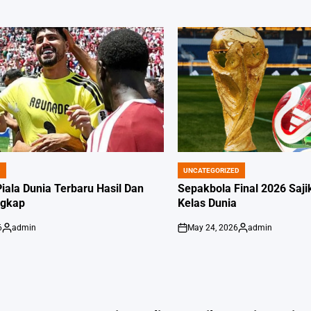
D
UNCATEGORIZED
POSTED
IN
iala Dunia Terbaru Hasil Dan
Sepakbola Final 2026 Saj
ngkap
Kelas Dunia
6
admin
May 24, 2026
admin
Posted
on
Posted
by
by