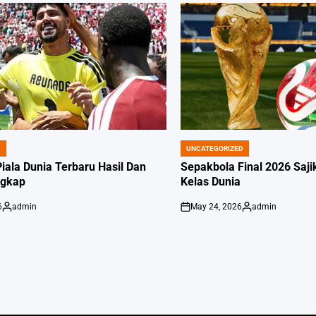
D
UNCATEGORIZED
POSTED
IN
iala Dunia Terbaru Hasil Dan
Sepakbola Final 2026 Saj
ngkap
Kelas Dunia
6
admin
May 24, 2026
admin
Posted
on
Posted
by
by