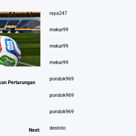
raya247
mekar99
mekar99
mekar99
pondok969
ikan Pertarungan
pondok969
pondok969
destoto
Next: