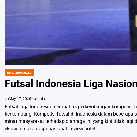
UNCATEGORIZED
POSTED
IN
Futsal Indonesia Liga Nasio
on
May 17, 2026
admin
Futsal Liga Indonesia membahas perkembangan kompetisi futs
berkembang. Kompetisi futsal di Indonesia dalam beberapa 
minat masyarakat terhadap olahraga ini yang kini tidak lagi
ekosistem olahraga nasional.
review hotel