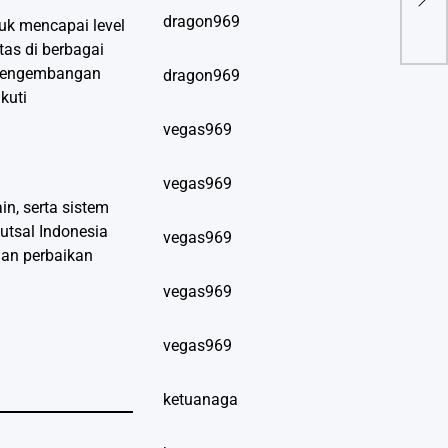
Kon
dragon969
uk mencapai level
tas di berbagai
a pengembangan
dragon969
kuti
vegas969
vegas969
n, serta sistem
utsal Indonesia
vegas969
dan perbaikan
vegas969
vegas969
ketuanaga