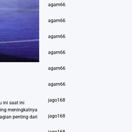
agam66
agam66
agam66
agam66
agam66
agam66
jago168
ini saat ini
ring meningkatnya
jago168
agian penting dari
jago168