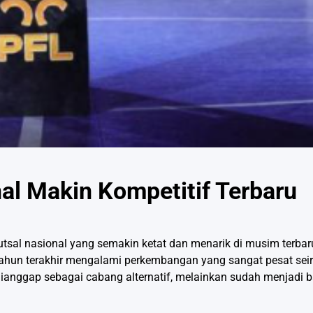
nal Makin Kompetitif Terbaru
al nasional yang semakin ketat dan menarik di musim terbaru 
tahun terakhir mengalami perkembangan yang sangat pesat sei
 dianggap sebagai cabang alternatif, melainkan sudah menjadi b