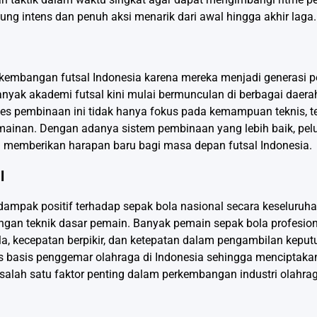
ng intens dan penuh aksi menarik dari awal hingga akhir laga.
kembangan futsal Indonesia karena mereka menjadi generasi 
yak akademi futsal kini mulai bermunculan di berbagai daera
s pembinaan ini tidak hanya fokus pada kemampuan teknis, te
rmainan. Dengan adanya sistem pembinaan yang lebih baik, p
n memberikan harapan baru bagi masa depan futsal Indonesia.
l
ampak positif terhadap sepak bola nasional secara keseluruh
gan teknik dasar pemain. Banyak pemain sepak bola profesion
ola, kecepatan berpikir, dan ketepatan dalam pengambilan keputu
 basis penggemar olahraga di Indonesia sehingga menciptaka
i salah satu faktor penting dalam perkembangan industri olahra