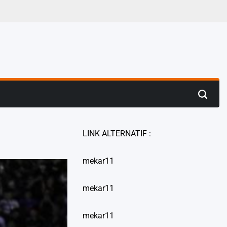
LINK ALTERNATIF :
mekar11
mekar11
mekar11