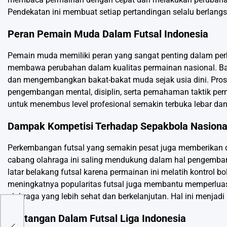
Pendekatan ini membuat setiap pertandingan selalu berlangsu
Peran Pemain Muda Dalam Futsal Indonesia
Pemain muda memiliki peran yang sangat penting dalam per
membawa perubahan dalam kualitas permainan nasional. Ban
dan mengembangkan bakat-bakat muda sejak usia dini. Prose
pengembangan mental, disiplin, serta pemahaman taktik pe
untuk menembus level profesional semakin terbuka lebar da
Dampak Kompetisi Terhadap Sepakbola Nasiona
Perkembangan futsal yang semakin pesat juga memberikan d
cabang olahraga ini saling mendukung dalam hal pengemban
latar belakang futsal karena permainan ini melatih kontrol b
meningkatnya popularitas futsal juga membantu memperluas
olahraga yang lebih sehat dan berkelanjutan. Hal ini menjad
Tantangan Dalam Futsal Liga Indonesia