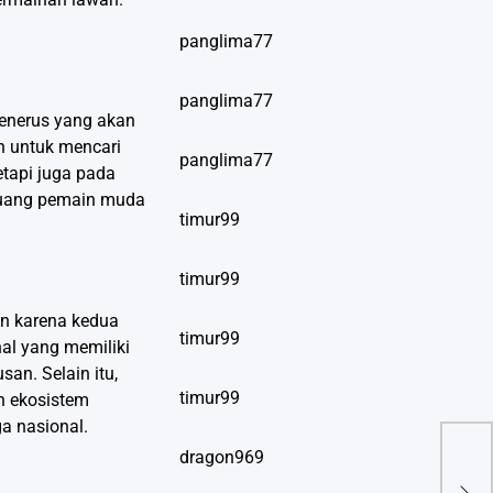
panglima77
panglima77
penerus yang akan
h untuk mencari
panglima77
tapi juga pada
eluang pemain muda
timur99
timur99
an karena kedua
timur99
al yang memiliki
san. Selain itu,
timur99
n ekosistem
ga nasional.
dragon969
Liga