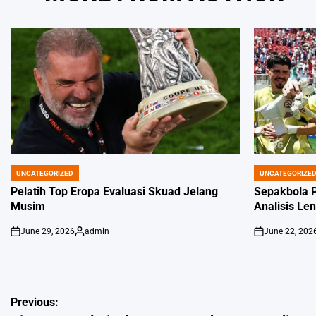
UNCATEGORIZED
UNCATEGORIZE
POSTED
POSTED
IN
IN
Pelatih Top Eropa Evaluasi Skuad Jelang
Sepakbola P
Musim
Analisis Le
June 29, 2026
admin
June 22, 202
on
Posted
on
by
Post
Previous: