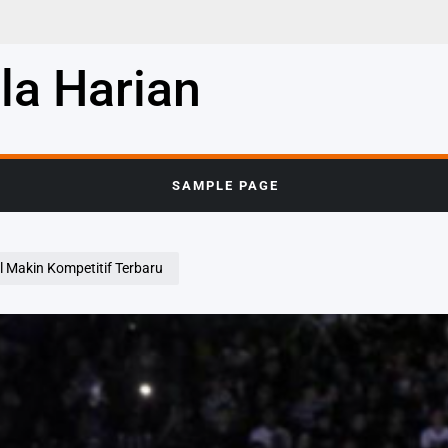
la Harian
SAMPLE PAGE
l Makin Kompetitif Terbaru