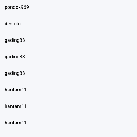
pondok969
destoto
gading33
gading33
gading33
hantam11
hantam11
hantam11