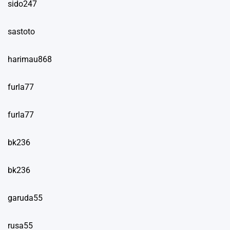
sido247
sastoto
harimau868
furla77
furla77
bk236
bk236
garuda55
rusa55