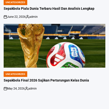
UNCATEGORIZED
POSTED
IN
Sepakbola Piala Dunia Terbaru Hasil Dan Analisis Lengkap
June 22, 2026
admin
on
Posted
by
UNCATEGORIZED
POSTED
IN
Sepakbola Final 2026 Sajikan Pertarungan Kelas Dunia
May 24, 2026
admin
on
Posted
by