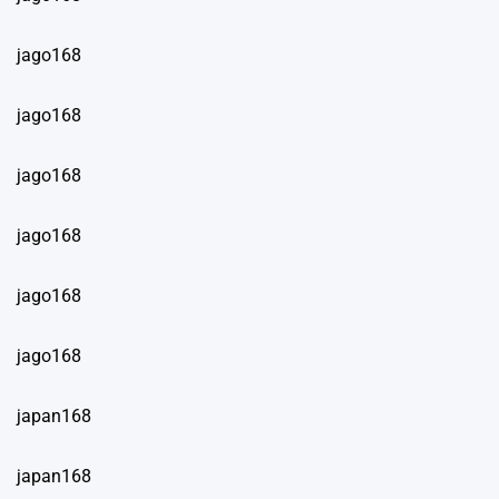
jago168
jago168
jago168
jago168
jago168
jago168
japan168
japan168