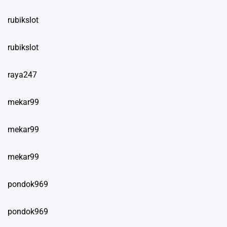
rubikslot
rubikslot
raya247
mekar99
mekar99
mekar99
pondok969
pondok969