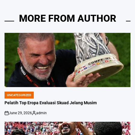
MORE FROM AUTHOR
UNCATEGORIZED
POSTED
IN
Pelatih Top Eropa Evaluasi Skuad Jelang Musim
June 29, 2026
admin
on
Posted
by