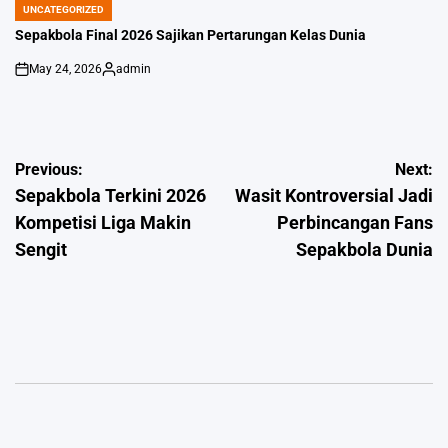
UNCATEGORIZED
POSTED
IN
Sepakbola Final 2026 Sajikan Pertarungan Kelas Dunia
May 24, 2026
admin
on
Posted
by
Post
Previous:
Next:
Sepakbola Terkini 2026
Wasit Kontroversial Jadi
navigation
Kompetisi Liga Makin
Perbincangan Fans
Sengit
Sepakbola Dunia