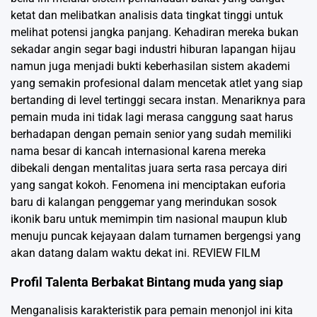
ketat dan melibatkan analisis data tingkat tinggi untuk
melihat potensi jangka panjang. Kehadiran mereka bukan
sekadar angin segar bagi industri hiburan lapangan hijau
namun juga menjadi bukti keberhasilan sistem akademi
yang semakin profesional dalam mencetak atlet yang siap
bertanding di level tertinggi secara instan. Menariknya para
pemain muda ini tidak lagi merasa canggung saat harus
berhadapan dengan pemain senior yang sudah memiliki
nama besar di kancah internasional karena mereka
dibekali dengan mentalitas juara serta rasa percaya diri
yang sangat kokoh. Fenomena ini menciptakan euforia
baru di kalangan penggemar yang merindukan sosok
ikonik baru untuk memimpin tim nasional maupun klub
menuju puncak kejayaan dalam turnamen bergengsi yang
akan datang dalam waktu dekat ini.
REVIEW FILM
Profil Talenta Berbakat Bintang muda yang siap
Menganalisis karakteristik para pemain menonjol ini kita