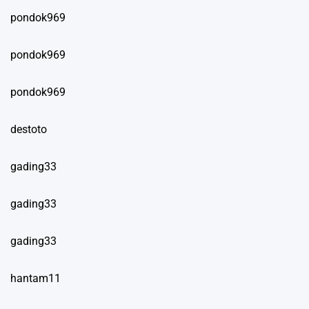
pondok969
pondok969
pondok969
destoto
gading33
gading33
gading33
hantam11