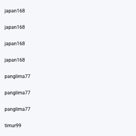
japan168
japan168
japan168
japan168
panglima77
panglima77
panglima77
timur99