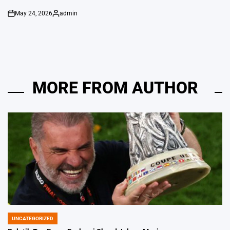
May 24, 2026
admin
on
Posted
by
MORE FROM AUTHOR
UNCATEGORIZED
POSTED
IN