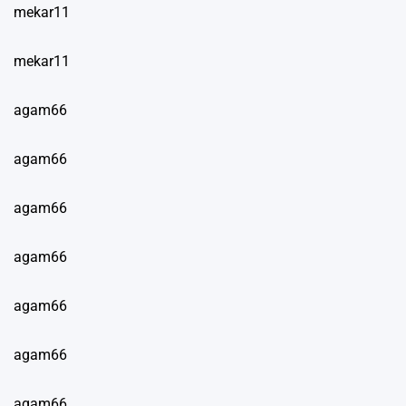
mekar11
mekar11
agam66
agam66
agam66
agam66
agam66
agam66
agam66