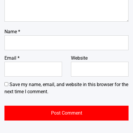
Name
*
Email
*
Website
Save my name, email, and website in this browser for the
next time I comment.