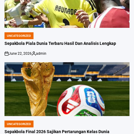
UNCATEGORIZED
POSTED
IN
Sepakbola Piala Dunia Terbaru Hasil Dan Analisis Lengkap
June 22, 2026
admin
on
Posted
by
UNCATEGORIZED
POSTED
IN
Sepakbola Final 2026 Sajikan Pertarungan Kelas Dunia