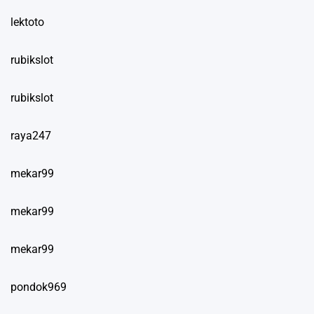
lektoto
rubikslot
rubikslot
raya247
mekar99
mekar99
mekar99
pondok969