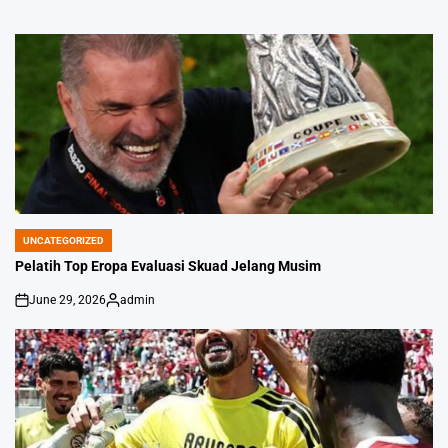
UNCATEGORIZED
POSTED
IN
Pelatih Top Eropa Evaluasi Skuad Jelang Musim
June 29, 2026
admin
on
Posted
by