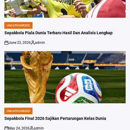
UNCATEGORIZED
POSTED
IN
Sepakbola Piala Dunia Terbaru Hasil Dan Analisis Lengkap
June 22, 2026
admin
on
Posted
by
UNCATEGORIZED
POSTED
IN
Sepakbola Final 2026 Sajikan Pertarungan Kelas Dunia
May 24, 2026
admin