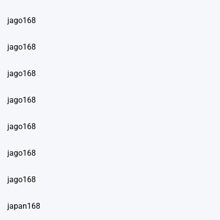
jago168
jago168
jago168
jago168
jago168
jago168
jago168
japan168