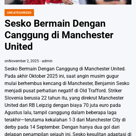
UNCATEGORIZED
POSTED
IN
Sesko Bermain Dengan
Canggung di Manchester
United
on
November 2, 2025
admin
Sesko Bermain Dengan Canggung di Manchester United.
Pada akhir Oktober 2025 ini, saat angin musim gugur
mulai berhembus kencang di Manchester, Benjamin Sesko
menjadi pusat perhatian negatif di Old Trafford. Striker
Slovenia berusia 22 tahun itu, yang direkrut Manchester
United dari RB Leipzig dengan biaya 70 juta euro pada
Agustus lalu, tampil canggung dalam beberapa laga
terakhir—terutama kekalahan 1-3 dari Manchester City di
derby pada 14 September. Dengan hanya dua gol dari
delapan penampilan sejauh ini, Sesko kesulitan adaptasi di