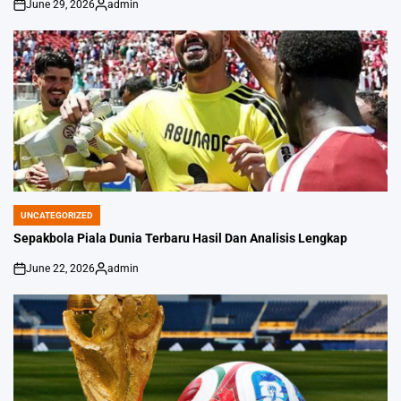
June 29, 2026
admin
on
Posted
by
UNCATEGORIZED
POSTED
IN
Sepakbola Piala Dunia Terbaru Hasil Dan Analisis Lengkap
June 22, 2026
admin
on
Posted
by