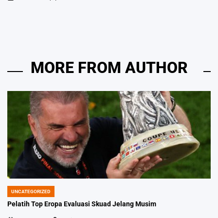
on
Posted
by
MORE FROM AUTHOR
UNCATEGORIZED
POSTED
IN
Pelatih Top Eropa Evaluasi Skuad Jelang Musim