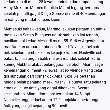
kedudukan di menit 28 lewat sundulan dari umpan silang
Hany Mukhtar. Momen itu bikin Miami tegang, terutama
setelah penalti gagal Diego Gomez di menit 40—tendangan
lemah yang mudah ditepis kiper.
Memasuki babak kedua, Martino lakukan pergantian taktik:
masukkan Sergio Busquets untuk stabilkan lini tengah,
hasilkan gol kedua Messi di menit 55. Striker Argentina itu
manfaatkan umpan terobosan Robert Taylor, dribel satu
bek sebelum tembak keras ke pojok kanan. Nashville coba
balas, tapi serangan balik mereka mandek setelah kartu
kuning Mukhtar akibat pelanggaran ceroboh. Miami segel
kemenangan di menit 72 lewat Tadeo Allende, yang cetak
gol sundulan dari corner kick Alba. Skor 3-1 bertahan
hingga peluit panjang, meski Nashville punya satu peluang
emas di injury time yang gagal dikonversi. Secara
keseluruhan, Miami dominasi tembakan 14-8, tapi
Nashville unggul duel udara 12-9, tunjukkan pertarungan
fisik yang sengit sepanjang 90 menit.