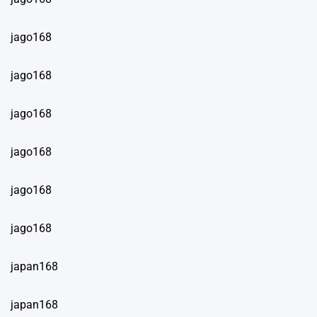
jago168
jago168
jago168
jago168
jago168
jago168
japan168
japan168