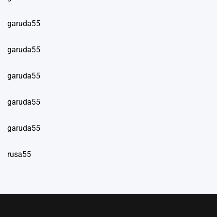
garuda55
garuda55
garuda55
garuda55
garuda55
rusa55