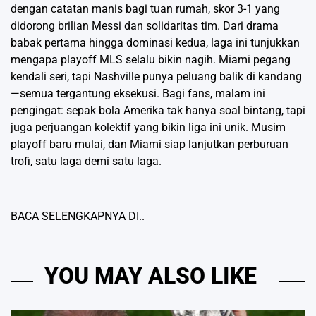
dengan catatan manis bagi tuan rumah, skor 3-1 yang
didorong brilian Messi dan solidaritas tim. Dari drama
babak pertama hingga dominasi kedua, laga ini tunjukkan
mengapa playoff MLS selalu bikin nagih. Miami pegang
kendali seri, tapi Nashville punya peluang balik di kandang
—semua tergantung eksekusi. Bagi fans, malam ini
pengingat: sepak bola Amerika tak hanya soal bintang, tapi
juga perjuangan kolektif yang bikin liga ini unik. Musim
playoff baru mulai, dan Miami siap lanjutkan perburuan
trofi, satu laga demi satu laga.
BACA SELENGKAPNYA DI..
YOU MAY ALSO LIKE