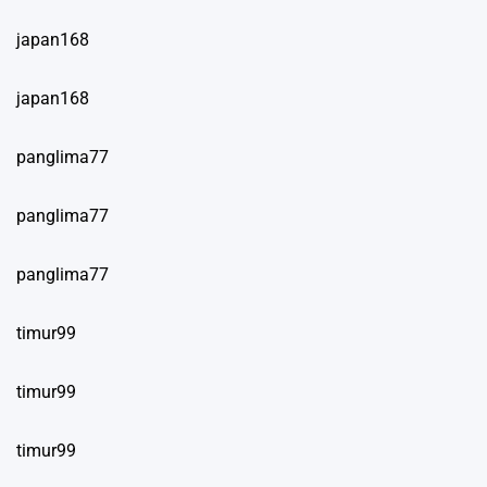
japan168
japan168
panglima77
panglima77
panglima77
timur99
timur99
timur99