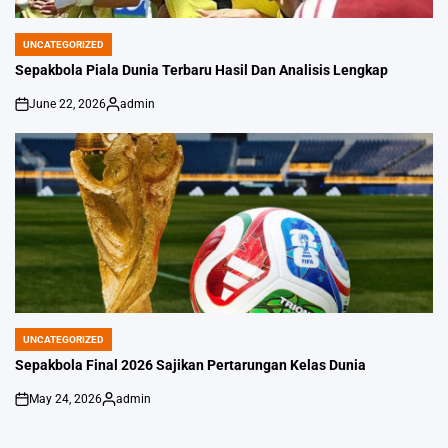
UNCATEGORIZED
POSTED
IN
Sepakbola Piala Dunia Terbaru Hasil Dan Analisis Lengkap
June 22, 2026
admin
on
Posted
by
UNCATEGORIZED
POSTED
IN
Sepakbola Final 2026 Sajikan Pertarungan Kelas Dunia
May 24, 2026
admin
on
Posted
by