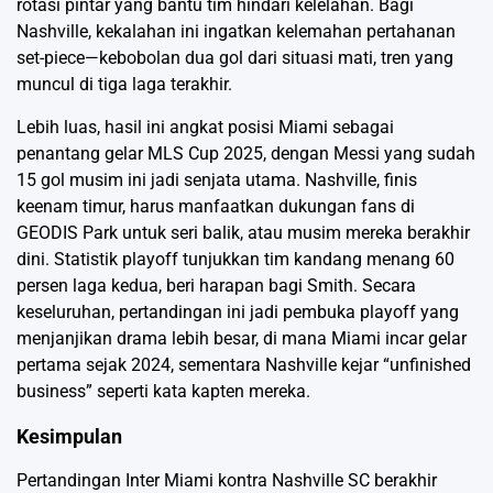
rotasi pintar yang bantu tim hindari kelelahan. Bagi
Nashville, kekalahan ini ingatkan kelemahan pertahanan
set-piece—kebobolan dua gol dari situasi mati, tren yang
muncul di tiga laga terakhir.
Lebih luas, hasil ini angkat posisi Miami sebagai
penantang gelar MLS Cup 2025, dengan Messi yang sudah
15 gol musim ini jadi senjata utama. Nashville, finis
keenam timur, harus manfaatkan dukungan fans di
GEODIS Park untuk seri balik, atau musim mereka berakhir
dini. Statistik playoff tunjukkan tim kandang menang 60
persen laga kedua, beri harapan bagi Smith. Secara
keseluruhan, pertandingan ini jadi pembuka playoff yang
menjanjikan drama lebih besar, di mana Miami incar gelar
pertama sejak 2024, sementara Nashville kejar “unfinished
business” seperti kata kapten mereka.
Kesimpulan
Pertandingan Inter Miami kontra Nashville SC berakhir