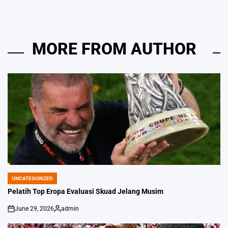
MORE FROM AUTHOR
UNCATEGORIZED
POSTED
IN
Pelatih Top Eropa Evaluasi Skuad Jelang Musim
June 29, 2026
admin
on
Posted
by