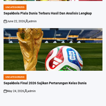
UNCATEGORIZED
POSTED
IN
Sepakbola Piala Dunia Terbaru Hasil Dan Analisis Lengkap
June 22, 2026
admin
on
Posted
by
UNCATEGORIZED
POSTED
IN
Sepakbola Final 2026 Sajikan Pertarungan Kelas Dunia
May 24, 2026
admin
on
Posted
by