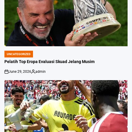
UNCATEGORIZED
POSTED
IN
Pelatih Top Eropa Evaluasi Skuad Jelang Musim
June 29, 2026
admin
on
Posted
by