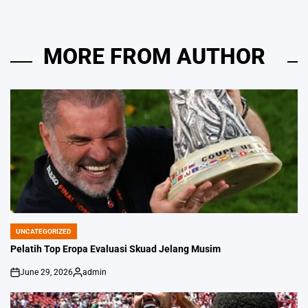
MORE FROM AUTHOR
UNCATEGORIZED
POSTED
IN
Pelatih Top Eropa Evaluasi Skuad Jelang Musim
June 29, 2026
admin
on
Posted
by