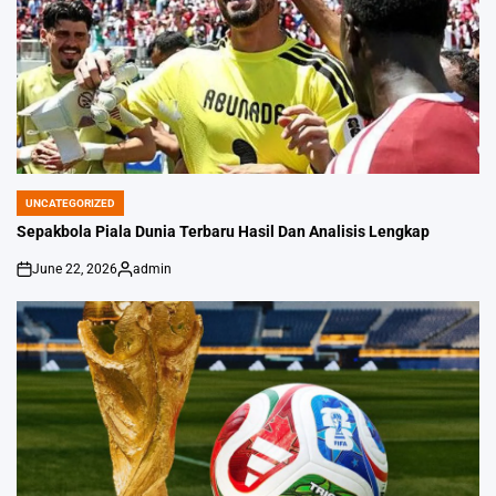
UNCATEGORIZED
POSTED
IN
Sepakbola Piala Dunia Terbaru Hasil Dan Analisis Lengkap
June 22, 2026
admin
on
Posted
by