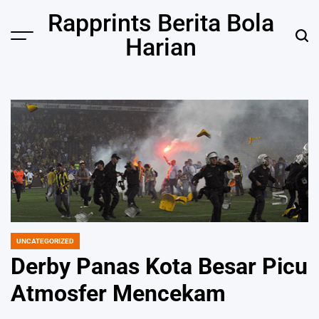
Skip
Rapprints Berita Bola
to
Harian
content
UNCATEGORIZED
POSTED
IN
Derby Panas Kota Besar Picu
Atmosfer Mencekam