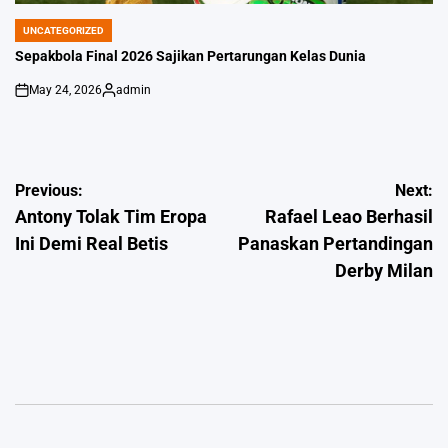
UNCATEGORIZED
POSTED
IN
Sepakbola Final 2026 Sajikan Pertarungan Kelas Dunia
May 24, 2026
admin
on
Posted
by
Post
Previous:
Next:
Antony Tolak Tim Eropa
Rafael Leao Berhasil
navigation
Ini Demi Real Betis
Panaskan Pertandingan
Derby Milan