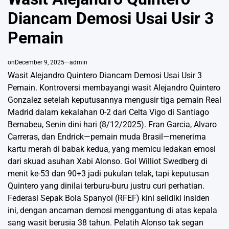
Diancam Demosi Usai Usir 3
Pemain
on
December 9, 2025
admin
Wasit Alejandro Quintero Diancam Demosi Usai Usir 3
Pemain. Kontroversi membayangi wasit Alejandro Quintero
Gonzalez setelah keputusannya mengusir tiga pemain Real
Madrid dalam kekalahan 0-2 dari Celta Vigo di Santiago
Bernabeu, Senin dini hari (8/12/2025). Fran Garcia, Alvaro
Carreras, dan Endrick—pemain muda Brasil—menerima
kartu merah di babak kedua, yang memicu ledakan emosi
dari skuad asuhan Xabi Alonso. Gol Williot Swedberg di
menit ke-53 dan 90+3 jadi pukulan telak, tapi keputusan
Quintero yang dinilai terburu-buru justru curi perhatian.
Federasi Sepak Bola Spanyol (RFEF) kini selidiki insiden
ini, dengan ancaman demosi menggantung di atas kepala
sang wasit berusia 38 tahun. Pelatih Alonso tak segan