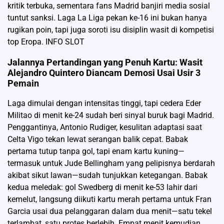
kritik terbuka, sementara fans Madrid banjiri media sosial
tuntut sanksi. Laga La Liga pekan ke-16 ini bukan hanya
rugikan poin, tapi juga soroti isu disiplin wasit di kompetisi
top Eropa.
INFO SLOT
Jalannya Pertandingan yang Penuh Kartu: Wasit
Alejandro Quintero Diancam Demosi Usai Usir 3
Pemain
Laga dimulai dengan intensitas tinggi, tapi cedera Eder
Militao di menit ke-24 sudah beri sinyal buruk bagi Madrid.
Penggantinya, Antonio Rudiger, kesulitan adaptasi saat
Celta Vigo tekan lewat serangan balik cepat. Babak
pertama tutup tanpa gol, tapi enam kartu kuning—
termasuk untuk Jude Bellingham yang pelipisnya berdarah
akibat sikut lawan—sudah tunjukkan ketegangan. Babak
kedua meledak: gol Swedberg di menit ke-53 lahir dari
kemelut, langsung diikuti kartu merah pertama untuk Fran
Garcia usai dua pelanggaran dalam dua menit—satu tekel
terlambat, satu protes berlebih. Empat menit kemudian,