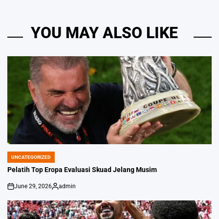
YOU MAY ALSO LIKE
UNCATEGORIZED
POSTED
IN
Pelatih Top Eropa Evaluasi Skuad Jelang Musim
June 29, 2026
admin
on
Posted
by