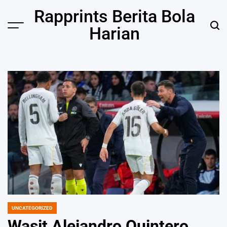
Skip
Rapprints Berita Bola
to
Harian
content
UNCATEGORIZED
POSTED
IN
Wasit Alejandro Quintero