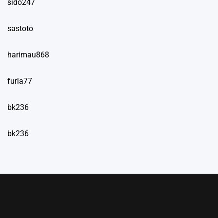
sido247
sastoto
harimau868
furla77
bk236
bk236