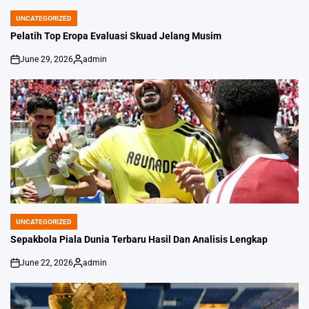
UNCATEGORIZED
POSTED
IN
Pelatih Top Eropa Evaluasi Skuad Jelang Musim
June 29, 2026
admin
on
Posted
by
UNCATEGORIZED
POSTED
IN
Sepakbola Piala Dunia Terbaru Hasil Dan Analisis Lengkap
June 22, 2026
admin
on
Posted
by