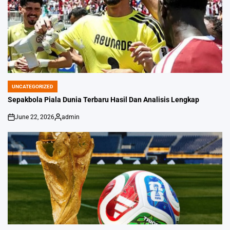
UNCATEGORIZED
POSTED
IN
Sepakbola Piala Dunia Terbaru Hasil Dan Analisis Lengkap
June 22, 2026
admin
on
Posted
by