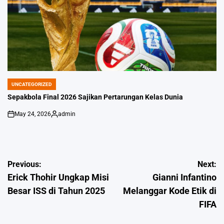
UNCATEGORIZED
POSTED
IN
Sepakbola Final 2026 Sajikan Pertarungan Kelas Dunia
May 24, 2026
admin
on
Posted
by
Post
Previous:
Next:
Erick Thohir Ungkap Misi
Gianni Infantino
navigation
Besar ISS di Tahun 2025
Melanggar Kode Etik di
FIFA