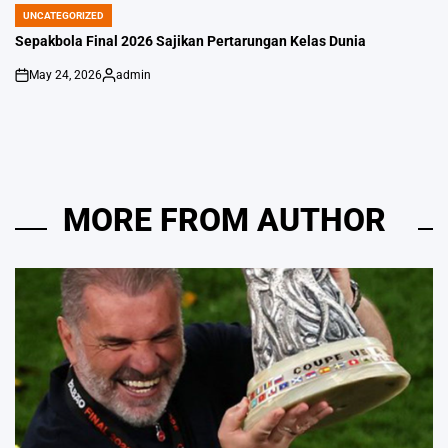
UNCATEGORIZED
POSTED
IN
Sepakbola Final 2026 Sajikan Pertarungan Kelas Dunia
May 24, 2026
admin
on
Posted
by
MORE FROM AUTHOR