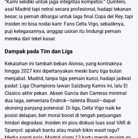
“Kami selidiki untuk jaga integritas kompetisi.” Quintero,
asal Madrid tapi netral secara profesional, hadapi tekanan
besar; ia pernah dihargai untuk laga final Copa del Rey, tapi
insiden ini bisa nodai karir. Fans Celta Vigo, sebaliknya,
puji ketegasannya, anggap usiran itu lindungi pemain
mereka dari tekel kasar.
Dampak pada Tim dan Liga
Kekalahan ini tambah beban Alonso, yang kontraknya
hingga 2027 kini dipertanyakan meski baru tiga bulan
menjabat. Madrid, tanpa tiga pemain kunci, hadapi jadwal
padat: Liga Champions lawan Salzburg Kamis ini, lalu El
Clasico akhir pekan. Absen Garcia dan Carreras minimal
dua laga, sementara Endrick—talenta Brasil—dapat
skorsing panjang potensial. Di liga, Celta Vigo naik ke
posisi delapan, beri moral boost di tengah perjuangan
hindari degradasi. Insiden ini picu diskusi luas soal VAR di
Spanyol: apakah bantu atau malah bikin wasit ragu?
Media soroti pola: Madrid alami 12 kartu merah musim ini,