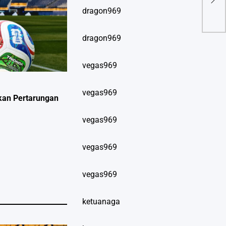
2 F
dragon969
dragon969
vegas969
vegas969
ikan Pertarungan
vegas969
vegas969
vegas969
ketuanaga