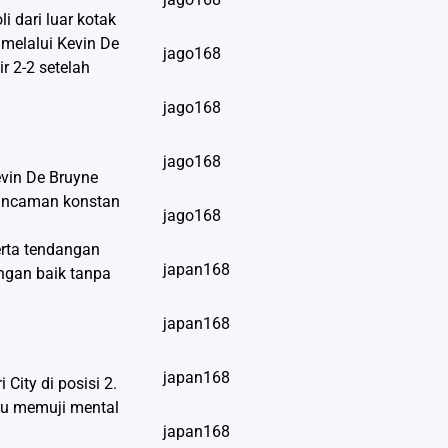
 dari luar kotak
melalui Kevin De
jago168
r 2-2 setelah
jago168
jago168
evin De Bruyne
i ancaman konstan
jago168
erta tendangan
japan168
engan baik tanpa
japan168
japan168
City di posisi 2.
ou memuji mental
japan168