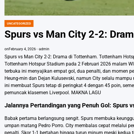
UNCATEGORIZED
POSTED
IN
Spurs vs Man City 2-2: Dram
on
February 4, 2026
admin
Spurs vs Man City 2-2: Drama di Tottenham. Tottenham Hotsp
Tottenham Hotspur Stadium pada 2 Februari 2026 malam WIB
terbuka ini menyajikan empat gol, dua penalti, dan momen pe
Heung-min dan Dejan Kulusevski, namun City selalu mampu m
ini membuat Spurs tetap di peringkat 4 dengan 45 poin, sement
pemuncak klasemen Liverpool.
MAKNA LAGU
Jalannya Pertandingan yang Penuh Gol: Spurs v
Babak pertama berlangsung sengit. Spurs membuka keunggul
umpan matang Pedro Porro. City membalas cepat melalui pena
penalti. Skor 1-1 bertahan hingga turun minum meski kedua