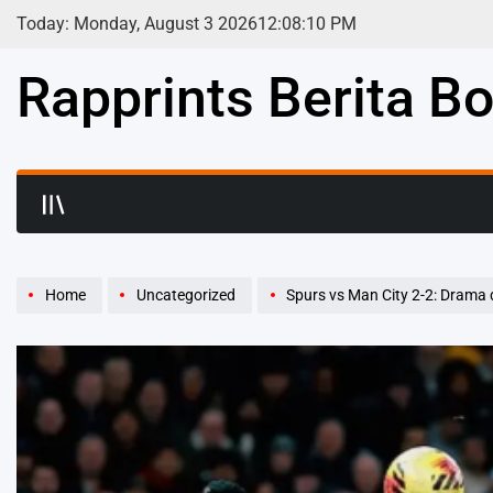
Skip
Today: Monday, August 3 2026
12
:
08
:
12
PM
to
content
Rapprints Berita Bo
Home
Uncategorized
Spurs vs Man City 2-2: Drama