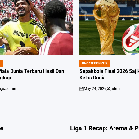
D
UNCATEGORIZED
POSTED
IN
iala Dunia Terbaru Hasil Dan
Sepakbola Final 2026 Saj
ngkap
Kelas Dunia
6
admin
May 24, 2026
admin
Posted
on
Posted
by
by
ne
Liga 1 Recap: Arema & P