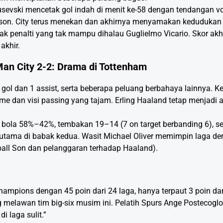
vski mencetak gol indah di menit ke-58 dengan tendangan voli
nson. City terus menekan dan akhirnya menyamakan kedudukan 
ak penalti yang tak mampu dihalau Guglielmo Vicario. Skor akhi
akhir.
Man City 2-2: Drama di Tottenham
gol dan 1 assist, serta beberapa peluang berbahaya lainnya. K
ime dan visi passing yang tajam. Erling Haaland tetap menjad
 bola 58%–42%, tembakan 19–14 (7 on target berbanding 6), s
terutama di babak kedua. Wasit Michael Oliver memimpin laga d
dball Son dan pelanggaran terhadap Haaland).
mpions dengan 45 poin dari 24 laga, hanya terpaut 3 poin dari 
 melawan tim big-six musim ini. Pelatih Spurs Ange Postecogl
i laga sulit.”