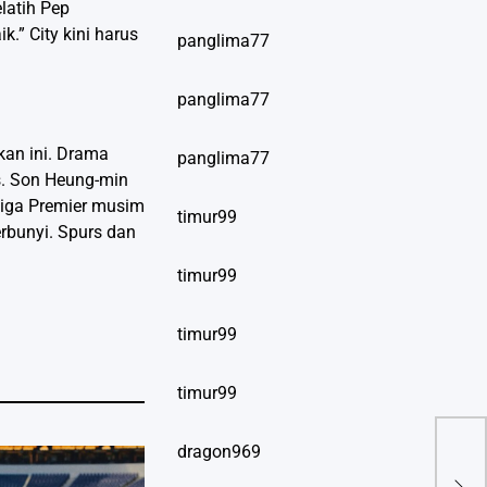
latih Pep
.” City kini harus
panglima77
panglima77
kan ini. Drama
panglima77
s. Son Heung-min
 Liga Premier musim
timur99
erbunyi. Spurs dan
timur99
timur99
timur99
dragon969
Lig