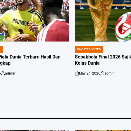
D
UNCATEGORIZED
POSTED
IN
iala Dunia Terbaru Hasil Dan
Sepakbola Final 2026 Saj
ngkap
Kelas Dunia
6
admin
May 24, 2026
admin
Posted
on
Posted
by
by