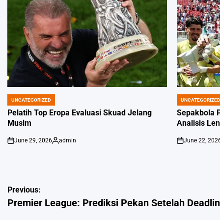
UNCATEGORIZED
UNCATEGORIZE
POSTED
POSTED
IN
IN
Pelatih Top Eropa Evaluasi Skuad Jelang
Sepakbola P
Musim
Analisis Le
June 29, 2026
admin
June 22, 202
on
Posted
on
by
Post
Previous:
Premier League: Prediksi Pekan Setelah Deadli
navigation