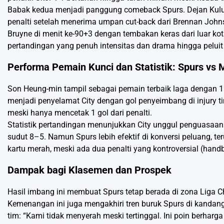
Babak kedua menjadi panggung comeback Spurs. Dejan Kuluse
penalti setelah menerima umpan cut-back dari Brennan Joh
Bruyne di menit ke-90+3 dengan tembakan keras dari luar kot
pertandingan yang penuh intensitas dan drama hingga peluit 
Performa Pemain Kunci dan Statistik: Spurs vs 
Son Heung-min tampil sebagai pemain terbaik laga dengan 1 
menjadi penyelamat City dengan gol penyeimbang di injury t
meski hanya mencetak 1 gol dari penalti.
Statistik pertandingan menunjukkan City unggul penguasaan
sudut 8–5. Namun Spurs lebih efektif di konversi peluang, 
kartu merah, meski ada dua penalti yang kontroversial (han
Dampak bagi Klasemen dan Prospek
Hasil imbang ini membuat Spurs tetap berada di zona Liga Cha
Kemenangan ini juga mengakhiri tren buruk Spurs di kandang
tim: “Kami tidak menyerah meski tertinggal. Ini poin berharga d