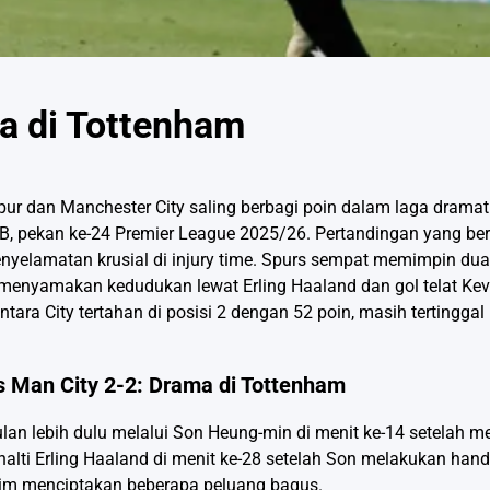
a di Tottenham
ur dan Manchester City saling berbagi poin dalam laga dramati
, pekan ke-24 Premier League 2025/26. Pertandingan yang be
nyelamatan krusial di injury time. Spurs sempat memimpin dua 
enyamakan kedudukan lewat Erling Haaland dan gol telat Kevi
ara City tertahan di posisi 2 dengan 52 poin, masih tertinggal 
s Man City 2-2: Drama di Tottenham
an lebih dulu melalui Son Heung-min di menit ke-14 setelah 
lti Erling Haaland di menit ke-28 setelah Son melakukan handb
 tim menciptakan beberapa peluang bagus.