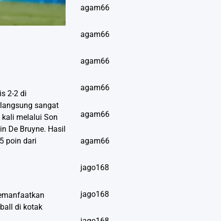
agam66
agam66
agam66
agam66
s 2-2 di
rlangsung sangat
agam66
kali melalui Son
n De Bruyne. Hasil
5 poin dari
agam66
jago168
jago168
memanfaatkan
all di kotak
jago168