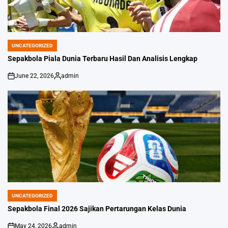
UNCATEGORIZED
POSTED
IN
Sepakbola Piala Dunia Terbaru Hasil Dan Analisis Lengkap
June 22, 2026
admin
on
Posted
by
UNCATEGORIZED
POSTED
IN
Sepakbola Final 2026 Sajikan Pertarungan Kelas Dunia
May 24, 2026
admin