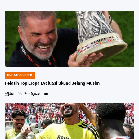
UNCATEGORIZED
POSTED
IN
Pelatih Top Eropa Evaluasi Skuad Jelang Musim
June 29, 2026
admin
on
Posted
by