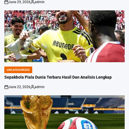
June 29, 2026
admin
on
Posted
by
UNCATEGORIZED
POSTED
IN
Sepakbola Piala Dunia Terbaru Hasil Dan Analisis Lengkap
June 22, 2026
admin
on
Posted
by