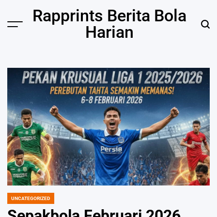
Skip
Rapprints Berita Bola
to
Harian
content
UNCATEGORIZED
POSTED
IN
Sepakbola Februari 2026