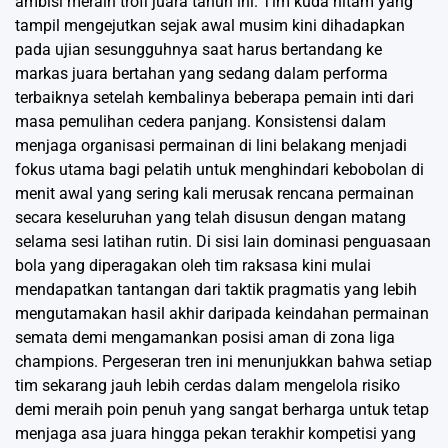
ambisi meraih trofi juara tahun ini. Tim kuda hitam yang
tampil mengejutkan sejak awal musim kini dihadapkan
pada ujian sesungguhnya saat harus bertandang ke
markas juara bertahan yang sedang dalam performa
terbaiknya setelah kembalinya beberapa pemain inti dari
masa pemulihan cedera panjang. Konsistensi dalam
menjaga organisasi permainan di lini belakang menjadi
fokus utama bagi pelatih untuk menghindari kebobolan di
menit awal yang sering kali merusak rencana permainan
secara keseluruhan yang telah disusun dengan matang
selama sesi latihan rutin. Di sisi lain dominasi penguasaan
bola yang diperagakan oleh tim raksasa kini mulai
mendapatkan tantangan dari taktik pragmatis yang lebih
mengutamakan hasil akhir daripada keindahan permainan
semata demi mengamankan posisi aman di zona liga
champions. Pergeseran tren ini menunjukkan bahwa setiap
tim sekarang jauh lebih cerdas dalam mengelola risiko
demi meraih poin penuh yang sangat berharga untuk tetap
menjaga asa juara hingga pekan terakhir kompetisi yang