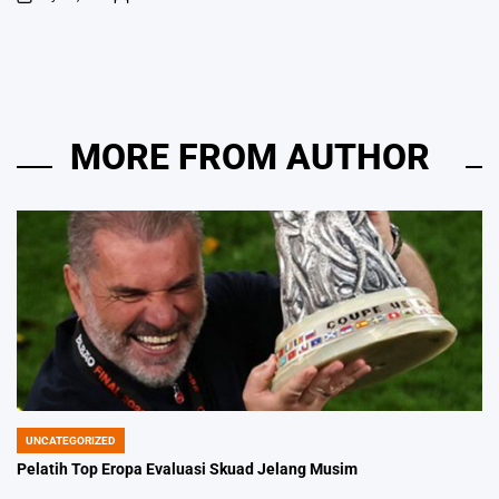
on
Posted
by
MORE FROM AUTHOR
UNCATEGORIZED
POSTED
IN
Pelatih Top Eropa Evaluasi Skuad Jelang Musim