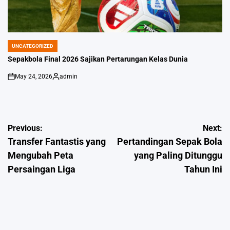
UNCATEGORIZED
POSTED
IN
Sepakbola Final 2026 Sajikan Pertarungan Kelas Dunia
May 24, 2026
admin
on
Posted
by
Post
Previous:
Next:
Transfer Fantastis yang
Pertandingan Sepak Bola
navigation
Mengubah Peta
yang Paling Ditunggu
Persaingan Liga
Tahun Ini