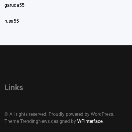
garuda55
rusa55
Links
© All rights reserved. Proudly powered by WordPress.
Theme TrendingNews designed by
WPInterface
.