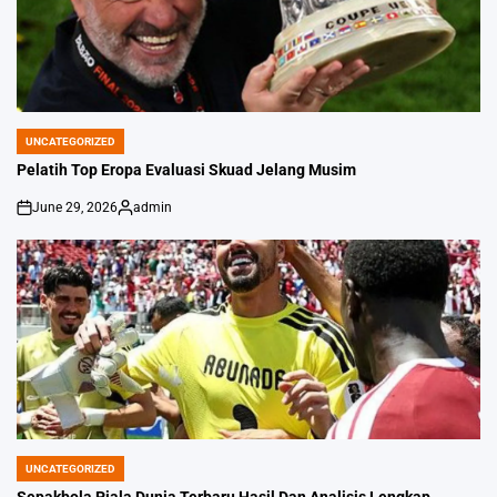
UNCATEGORIZED
POSTED
IN
Pelatih Top Eropa Evaluasi Skuad Jelang Musim
June 29, 2026
admin
on
Posted
by
UNCATEGORIZED
POSTED
IN
Sepakbola Piala Dunia Terbaru Hasil Dan Analisis Lengkap