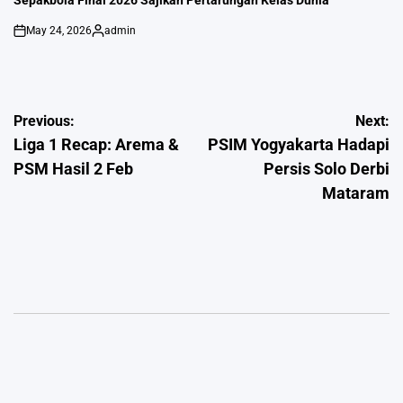
May 24, 2026
admin
on
Posted
by
Post
Previous:
Next:
Liga 1 Recap: Arema &
PSIM Yogyakarta Hadapi
navigation
PSM Hasil 2 Feb
Persis Solo Derbi
Mataram