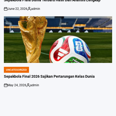
June 22, 2026
admin
on
Posted
by
UNCATEGORIZED
POSTED
IN
Sepakbola Final 2026 Sajikan Pertarungan Kelas Dunia
May 24, 2026
admin
on
Posted
by