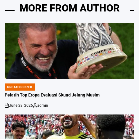
MORE FROM AUTHOR
UNCATEGORIZED
POSTED
IN
Pelatih Top Eropa Evaluasi Skuad Jelang Musim
June 29, 2026
admin
on
Posted
by