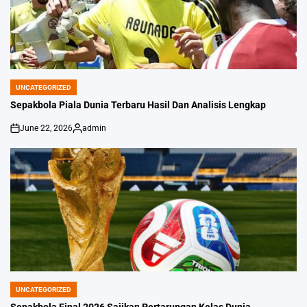
UNCATEGORIZED
POSTED
IN
Sepakbola Piala Dunia Terbaru Hasil Dan Analisis Lengkap
June 22, 2026
admin
on
Posted
by
UNCATEGORIZED
POSTED
IN
Sepakbola Final 2026 Sajikan Pertarungan Kelas Dunia