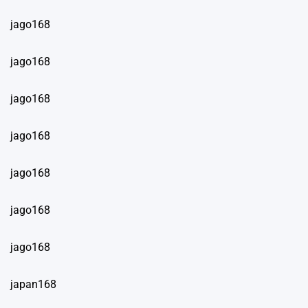
jago168
jago168
jago168
jago168
jago168
jago168
jago168
japan168