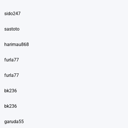
sido247
sastoto
harimau868
furla77
furla77
bk236
bk236
garuda55