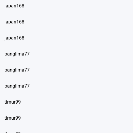
japan168
japan168
japan168
panglima77
panglima77
panglima77
timur99
timur99