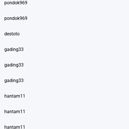
pondok969
pondok969
destoto
gading33
gading33
gading33
hantam11
hantam11
hantam11