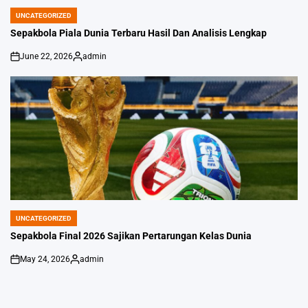
UNCATEGORIZED
POSTED
IN
Sepakbola Piala Dunia Terbaru Hasil Dan Analisis Lengkap
June 22, 2026
admin
on
Posted
by
UNCATEGORIZED
POSTED
IN
Sepakbola Final 2026 Sajikan Pertarungan Kelas Dunia
May 24, 2026
admin
on
Posted
by