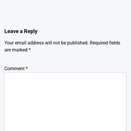
Leave a Reply
Your email address will not be published.
Required fields
are marked
*
Comment
*