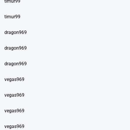
timur99
timur99
dragon969
dragon969
dragon969
vegas969
vegas969
vegas969
vegas969