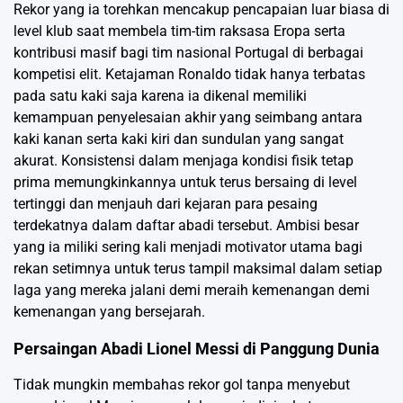
Rekor yang ia torehkan mencakup pencapaian luar biasa di
level klub saat membela tim-tim raksasa Eropa serta
kontribusi masif bagi tim nasional Portugal di berbagai
kompetisi elit. Ketajaman Ronaldo tidak hanya terbatas
pada satu kaki saja karena ia dikenal memiliki
kemampuan penyelesaian akhir yang seimbang antara
kaki kanan serta kaki kiri dan sundulan yang sangat
akurat. Konsistensi dalam menjaga kondisi fisik tetap
prima memungkinkannya untuk terus bersaing di level
tertinggi dan menjauh dari kejaran para pesaing
terdekatnya dalam daftar abadi tersebut. Ambisi besar
yang ia miliki sering kali menjadi motivator utama bagi
rekan setimnya untuk terus tampil maksimal dalam setiap
laga yang mereka jalani demi meraih kemenangan demi
kemenangan yang bersejarah.
Persaingan Abadi Lionel Messi di Panggung Dunia
Tidak mungkin membahas rekor gol tanpa menyebut