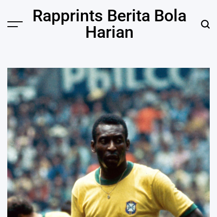
Skip
Rapprints Berita Bola
to
Harian
content