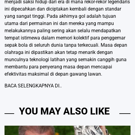
menjadi saksi hidup dari era di mana rekor-rekor legendaris
ini dipecahkan dan diciptakan kembali dengan standar
yang sangat tinggi. Pada akhirnya gol adalah tujuan
utama dari permainan ini dan mereka yang mampu
melakukannya paling sering akan selalu mendapatkan
tempat istimewa dalam memori kolektif para penggemar
sepak bola di seluruh dunia tanpa terkecuali. Masa depan
olahraga ini dipastikan akan tetap menarik dengan
munculnya teknologi latihan yang semakin canggih guna
membantu para penyerang masa depan mencapai
efektivitas maksimal di depan gawang lawan.
BACA SELENGKAPNYA DI..
YOU MAY ALSO LIKE