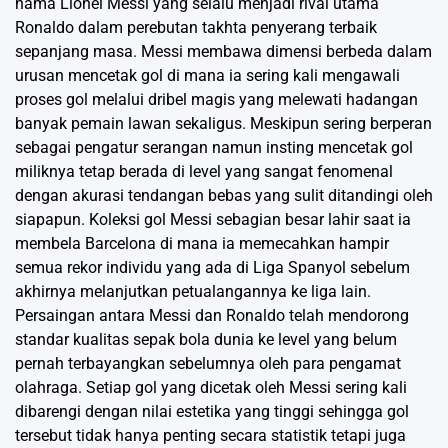
nama Lionel Messi yang selalu menjadi rival utama
Ronaldo dalam perebutan takhta penyerang terbaik
sepanjang masa. Messi membawa dimensi berbeda dalam
urusan mencetak gol di mana ia sering kali mengawali
proses gol melalui dribel magis yang melewati hadangan
banyak pemain lawan sekaligus. Meskipun sering berperan
sebagai pengatur serangan namun insting mencetak gol
miliknya tetap berada di level yang sangat fenomenal
dengan akurasi tendangan bebas yang sulit ditandingi oleh
siapapun. Koleksi gol Messi sebagian besar lahir saat ia
membela Barcelona di mana ia memecahkan hampir
semua rekor individu yang ada di Liga Spanyol sebelum
akhirnya melanjutkan petualangannya ke liga lain.
Persaingan antara Messi dan Ronaldo telah mendorong
standar kualitas sepak bola dunia ke level yang belum
pernah terbayangkan sebelumnya oleh para pengamat
olahraga. Setiap gol yang dicetak oleh Messi sering kali
dibarengi dengan nilai estetika yang tinggi sehingga gol
tersebut tidak hanya penting secara statistik tetapi juga