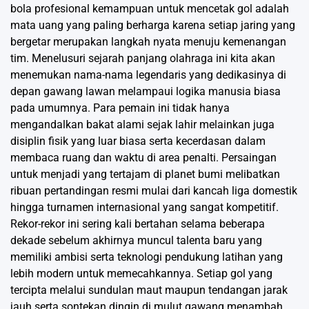
bola profesional kemampuan untuk mencetak gol adalah
mata uang yang paling berharga karena setiap jaring yang
bergetar merupakan langkah nyata menuju kemenangan
tim. Menelusuri sejarah panjang olahraga ini kita akan
menemukan nama-nama legendaris yang dedikasinya di
depan gawang lawan melampaui logika manusia biasa
pada umumnya. Para pemain ini tidak hanya
mengandalkan bakat alami sejak lahir melainkan juga
disiplin fisik yang luar biasa serta kecerdasan dalam
membaca ruang dan waktu di area penalti. Persaingan
untuk menjadi yang tertajam di planet bumi melibatkan
ribuan pertandingan resmi mulai dari kancah liga domestik
hingga turnamen internasional yang sangat kompetitif.
Rekor-rekor ini sering kali bertahan selama beberapa
dekade sebelum akhirnya muncul talenta baru yang
memiliki ambisi serta teknologi pendukung latihan yang
lebih modern untuk memecahkannya. Setiap gol yang
tercipta melalui sundulan maut maupun tendangan jarak
jauh serta sontekan dingin di mulut gawang menambah