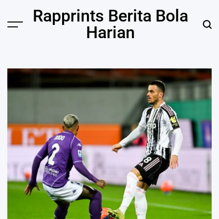
Skip
Rapprints Berita Bola
to
Harian
content