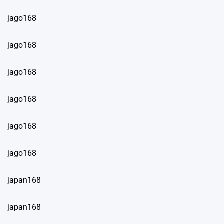
jago168
jago168
jago168
jago168
jago168
jago168
japan168
japan168