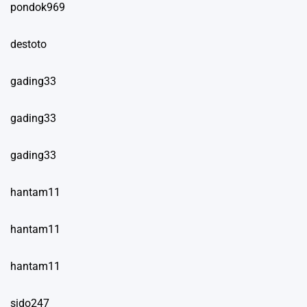
pondok969
destoto
gading33
gading33
gading33
hantam11
hantam11
hantam11
sido247