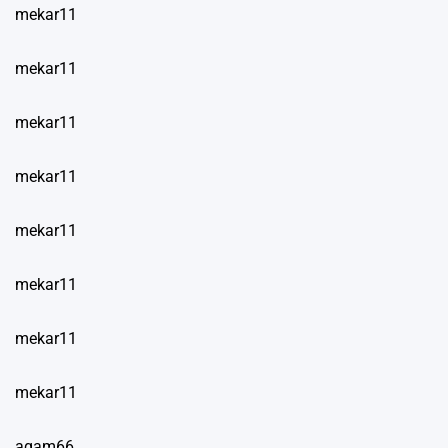
mekar11
mekar11
mekar11
mekar11
mekar11
mekar11
mekar11
mekar11
agam66