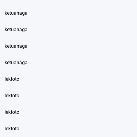
ketuanaga
ketuanaga
ketuanaga
ketuanaga
lektoto
lektoto
lektoto
lektoto