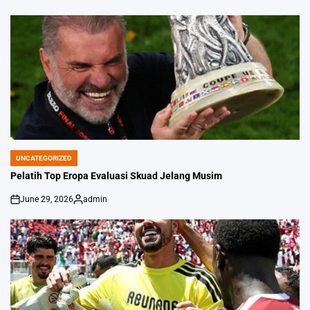
UNCATEGORIZED
POSTED
IN
Pelatih Top Eropa Evaluasi Skuad Jelang Musim
June 29, 2026
admin
on
Posted
by