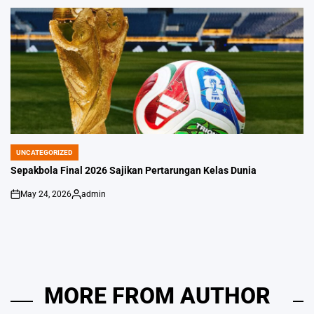
by
UNCATEGORIZED
POSTED
IN
Sepakbola Final 2026 Sajikan Pertarungan Kelas Dunia
May 24, 2026
admin
on
Posted
by
MORE FROM AUTHOR