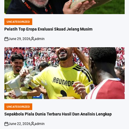
UNCATEGORIZED
POSTED
IN
Pelatih Top Eropa Evaluasi Skuad Jelang Musim
June 29, 2026
admin
on
Posted
by
UNCATEGORIZED
POSTED
IN
Sepakbola Piala Dunia Terbaru Hasil Dan Analisis Lengkap
June 22, 2026
admin
on
Posted