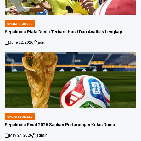
UNCATEGORIZED
POSTED
IN
Sepakbola Piala Dunia Terbaru Hasil Dan Analisis Lengkap
June 22, 2026
admin
on
Posted
by
UNCATEGORIZED
POSTED
IN
Sepakbola Final 2026 Sajikan Pertarungan Kelas Dunia
May 24, 2026
admin
on
Posted