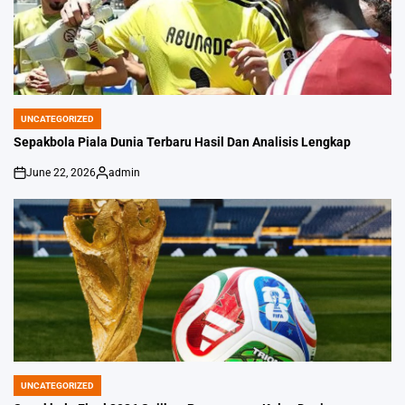
UNCATEGORIZED
POSTED
IN
Sepakbola Piala Dunia Terbaru Hasil Dan Analisis Lengkap
June 22, 2026
admin
on
Posted
by
UNCATEGORIZED
POSTED
IN