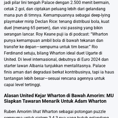
jadi pilar lini tengah Palace dengan 2.500 menit bermain,
cetak 2 gol, dan ciptakan peluang lebih dari gelandang
mana pun di timnya. Kemampuannya sebagai deep-lying
playmaker mirip Declan Rice: tenang distribusi bola, kuat
duel (menang 65 persen), dan visi passing yang bikin
serangan lancar. Roy Keane puji ia di podcast: “Wharton
punya kemampuan ambil bola di bawah tekanan dan
transfer ke depan—sempurna untuk tim besar.” Rio
Ferdinand setuju, bilang Wharton ideal duet Ugarte di
United. Di level internasional, debutnya di Euro 2024 dan
starter lawan Albania tunjukkan mentalitasnya. Palace
finis aman dari degradasi berkat kontribusinya, tapi ia haus
tantangan lebih besar—sesuai rencana agennya untuk
capai level tertinggi.
Alasan United Kejar Wharton di Bawah Amorim: MU
Siapkan Tawaran Menarik Untuk Adam Wharton
Ruben Amorim lihat Wharton sebagai potongan puzzle
sempurna untuk sistem 3-4-3-nya yang butuh gelandang