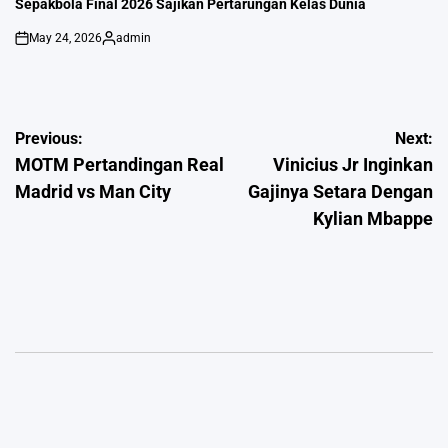
Sepakbola Final 2026 Sajikan Pertarungan Kelas Dunia
May 24, 2026
admin
on
Posted
by
Post
Previous:
Next:
MOTM Pertandingan Real
Vinicius Jr Inginkan
navigation
Madrid vs Man City
Gajinya Setara Dengan
Kylian Mbappe