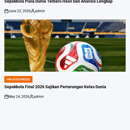
Sepakbola Piala Dunia Terbaru Hasil Dan Analisis Lengkap
June 22, 2026
admin
on
Posted
by
UNCATEGORIZED
POSTED
IN
Sepakbola Final 2026 Sajikan Pertarungan Kelas Dunia
May 24, 2026
admin
on
Posted
by