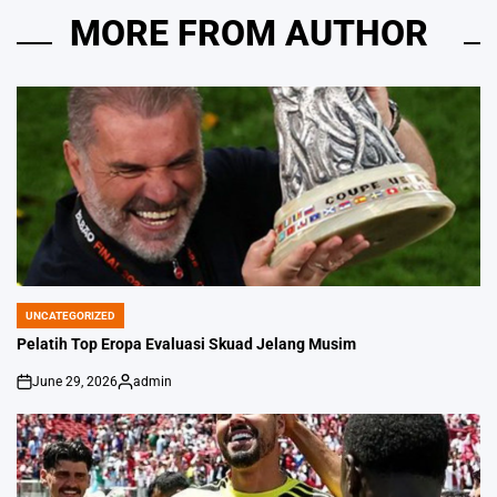
MORE FROM AUTHOR
UNCATEGORIZED
POSTED
IN
Pelatih Top Eropa Evaluasi Skuad Jelang Musim
June 29, 2026
admin
on
Posted
by