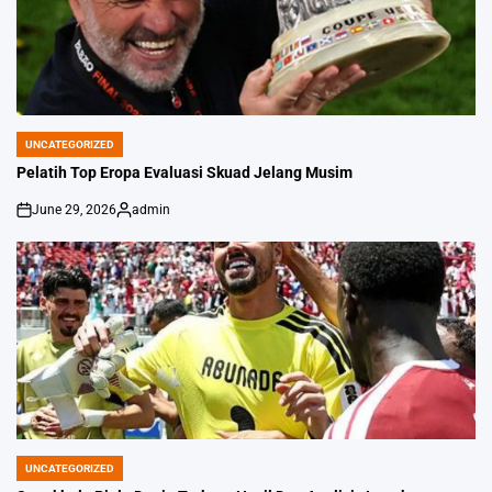
UNCATEGORIZED
POSTED
IN
Pelatih Top Eropa Evaluasi Skuad Jelang Musim
June 29, 2026
admin
on
Posted
by
UNCATEGORIZED
POSTED
IN