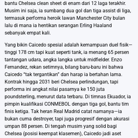
bantu Chelsea clean sheet di enam dari 12 laga terakhir.
Musim ini saja, ia sumbang dua gol dan tiga assist di liga,
termasuk performa heroik lawan Manchester City bulan
lalu di mana ia hentikan serangan Erling Haaland
sebanyak empat kali.
Yang bikin Caicedo spesial adalah kemampuan duel fisik—
tinggi 178 cm tapi kuat seperti tank, ia menang 65 persen
tantangan udara, angka langka untuk midfielder. Enzo
Fernandez, rekan setimnya, bilang baru-baru ini bahwa
Caicedo “tak tergantikan” dan harap ia bertahan lama.
Kontrak hingga 2031 beri Chelsea perlindungan, tapi
performa ini angkat nilai pasarnya ke 150 juta
poundsterling, menurut data terbaru. Di timnas Ekuador, ia
pimpin kualifikasi CONMEBOL dengan tiga gol, bantu tim
finis ketiga. Tak heran Real Madrid catat namanya—ia
bukan cuma destroyer, tapi juga progresif dengan akurasi
umpan 88 persen. Di tengah musim yang solid bagi
Chelsea (posisi keempat klasemen), Caicedo jadi aset