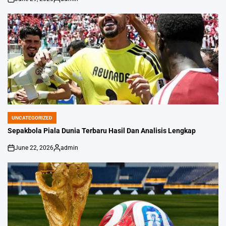
on
Posted
by
UNCATEGORIZED
POSTED
IN
Sepakbola Piala Dunia Terbaru Hasil Dan Analisis Lengkap
June 22, 2026
admin
on
Posted
by