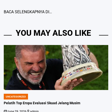
BACA SELENGKAPNYA DI…
YOU MAY ALSO LIKE
UNCATEGORIZED
POSTED
IN
Pelatih Top Eropa Evaluasi Skuad Jelang Musim
June 29, 2026
admin