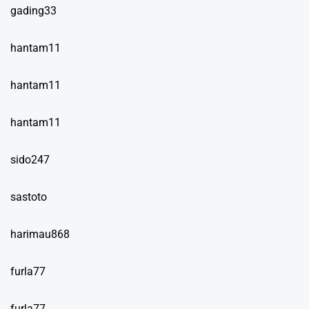
gading33
hantam11
hantam11
hantam11
sido247
sastoto
harimau868
furla77
furla77