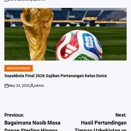
on
Posted
by
UNCATEGORIZED
POSTED
IN
Sepakbola Final 2026 Sajikan Pertarungan Kelas Dunia
May 24, 2026
admin
on
Posted
by
Post
Previous:
Next:
Bagaimana Nasib Masa
Hasil Pertandingan
navigation
Depan Sterling Hingga
Timnas Uzbekistan vs