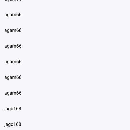
agam66
agam66
agam66
agam66
agam66
agam66
jago168
jago168