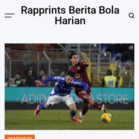
Skip
Rapprints Berita Bola
to
Harian
content
UNCATEGORIZED