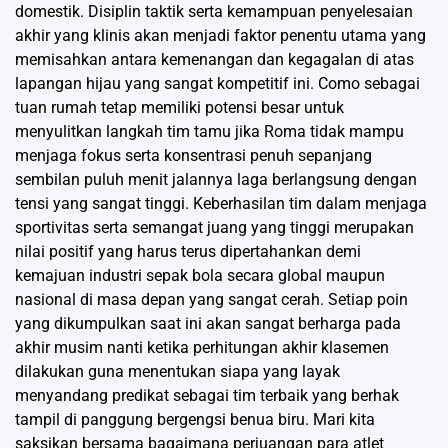
domestik. Disiplin taktik serta kemampuan penyelesaian
akhir yang klinis akan menjadi faktor penentu utama yang
memisahkan antara kemenangan dan kegagalan di atas
lapangan hijau yang sangat kompetitif ini. Como sebagai
tuan rumah tetap memiliki potensi besar untuk
menyulitkan langkah tim tamu jika Roma tidak mampu
menjaga fokus serta konsentrasi penuh sepanjang
sembilan puluh menit jalannya laga berlangsung dengan
tensi yang sangat tinggi. Keberhasilan tim dalam menjaga
sportivitas serta semangat juang yang tinggi merupakan
nilai positif yang harus terus dipertahankan demi
kemajuan industri sepak bola secara global maupun
nasional di masa depan yang sangat cerah. Setiap poin
yang dikumpulkan saat ini akan sangat berharga pada
akhir musim nanti ketika perhitungan akhir klasemen
dilakukan guna menentukan siapa yang layak
menyandang predikat sebagai tim terbaik yang berhak
tampil di panggung bergengsi benua biru. Mari kita
saksikan bersama bagaimana perjuangan para atlet