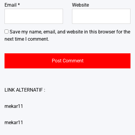
Email
*
Website
Save my name, email, and website in this browser for the
next time I comment.
LINK ALTERNATIF :
mekar11
mekar11