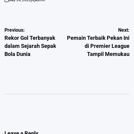
on
Posted
by
Post
Previous:
Next:
Rekor Gol Terbanyak
Pemain Terbaik Pekan Ini
navigation
dalam Sejarah Sepak
di Premier League
Bola Dunia
Tampil Memukau
Leave a Reply