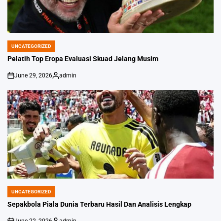
UNCATEGORIZED
POSTED
IN
Pelatih Top Eropa Evaluasi Skuad Jelang Musim
June 29, 2026
admin
on
Posted
by
UNCATEGORIZED
POSTED
IN
Sepakbola Piala Dunia Terbaru Hasil Dan Analisis Lengkap
June 22, 2026
admin