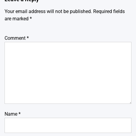
Your email address will not be published.
Required fields
are marked
*
Comment
*
Name
*