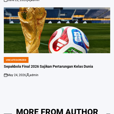
on
Posted
by
UNCATEGORIZED
POSTED
IN
Sepakbola Final 2026 Sajikan Pertarungan Kelas Dunia
May 24, 2026
admin
on
Posted
by
MORE FROM AUTHOR