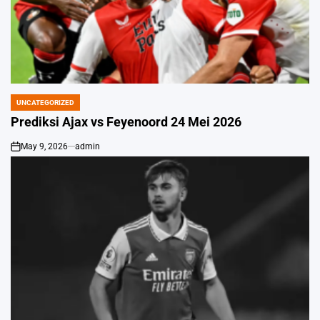
UNCATEGORIZED
POSTED
IN
Prediksi Ajax vs Feyenoord 24 Mei 2026
May 9, 2026
admin
on