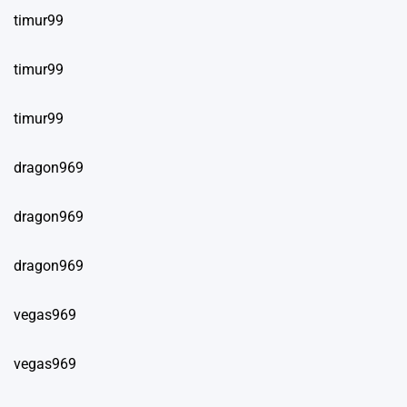
timur99
timur99
timur99
dragon969
dragon969
dragon969
vegas969
vegas969