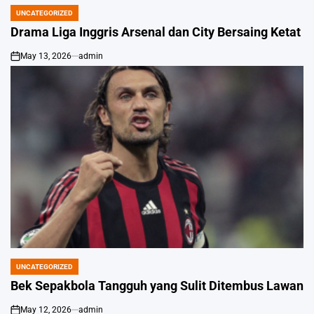
UNCATEGORIZED
POSTED
IN
Drama Liga Inggris Arsenal dan City Bersaing Ketat
May 13, 2026
admin
on
UNCATEGORIZED
POSTED
IN
Bek Sepakbola Tangguh yang Sulit Ditembus Lawan
May 12, 2026
admin