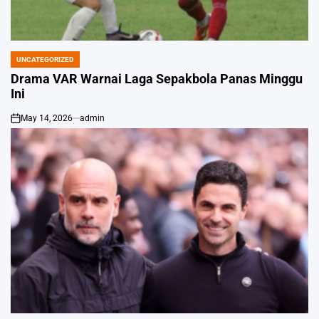
UNCATEGORIZED
POSTED
IN
Drama VAR Warnai Laga Sepakbola Panas Minggu
Ini
May 14, 2026
admin
on