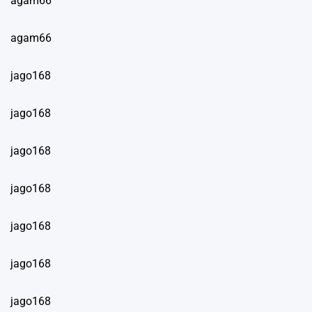
agam66
agam66
jago168
jago168
jago168
jago168
jago168
jago168
jago168