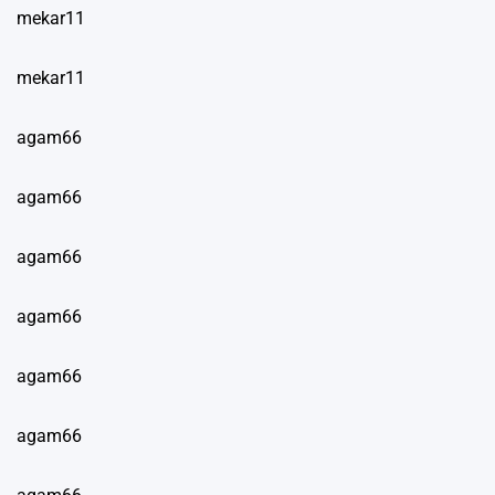
mekar11
mekar11
agam66
agam66
agam66
agam66
agam66
agam66