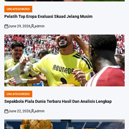
UNCATEGORIZED
POSTED
IN
Pelatih Top Eropa Evaluasi Skuad Jelang Musim
June 29, 2026
admin
on
Posted
by
UNCATEGORIZED
POSTED
IN
Sepakbola Piala Dunia Terbaru Hasil Dan Analisis Lengkap
June 22, 2026
admin
on
Posted
by