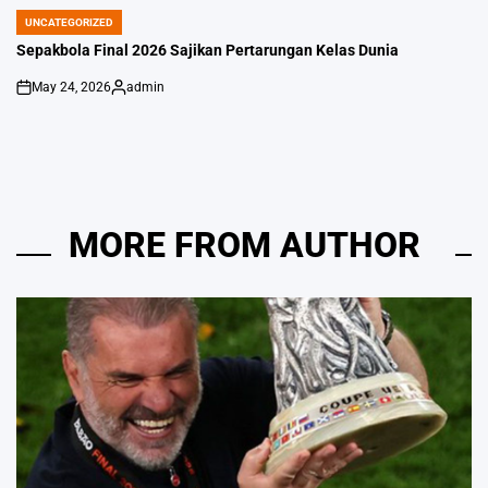
UNCATEGORIZED
POSTED
IN
Sepakbola Final 2026 Sajikan Pertarungan Kelas Dunia
May 24, 2026
admin
on
Posted
by
MORE FROM AUTHOR