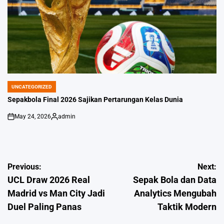
UNCATEGORIZED
POSTED
IN
Sepakbola Final 2026 Sajikan Pertarungan Kelas Dunia
May 24, 2026
admin
on
Posted
by
Post
Previous:
Next:
UCL Draw 2026 Real
Sepak Bola dan Data
navigation
Madrid vs Man City Jadi
Analytics Mengubah
Duel Paling Panas
Taktik Modern