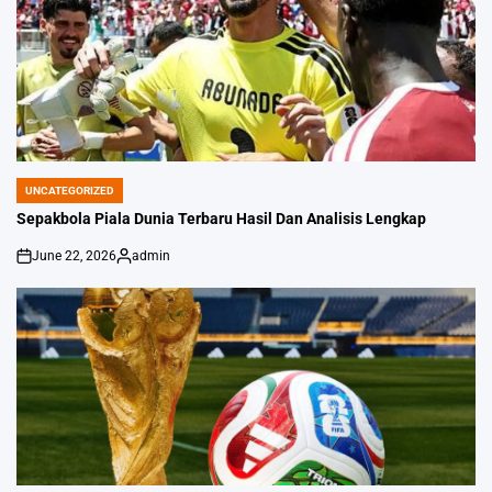
UNCATEGORIZED
POSTED
IN
Sepakbola Piala Dunia Terbaru Hasil Dan Analisis Lengkap
June 22, 2026
admin
on
Posted
by