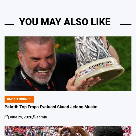
YOU MAY ALSO LIKE
UNCATEGORIZED
POSTED
IN
Pelatih Top Eropa Evaluasi Skuad Jelang Musim
June 29, 2026
admin
on
Posted
by